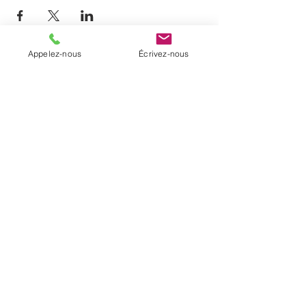
Appelez-nous
Écrivez-nous
À PROPOS
La paroisse de Notre-Dame-de-Beauport
regroupe cinq communautés
chrétiennes du secteur de Beauport et la
communauté de Sainte-Brigitte-de-
Laval. Elle a été érigée en janvier 2017
par un décret diocésain.
INFORMATIONS
T. (
418) 204-0510
C.
info@notredamedebeauport.com
Bureau administratif:
3325, rue Loyola,