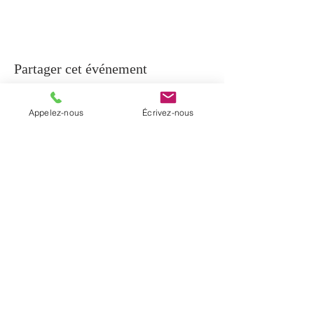
Partager cet événement
Appelez-nous
Écrivez-nous
À PROPOS
La paroisse de Notre-Dame-de-Beauport
regroupe cinq communautés
chrétiennes du secteur de Beauport et la
communauté de Sainte-Brigitte-de-
Laval. Elle a été érigée en janvier 2017
par un décret diocésain.
INFORMATIONS