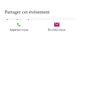
Partager cet événement
Appelez-nous
Écrivez-nous
À PROPOS
La paroisse de Notre-Dame-de-Beauport
regroupe cinq communautés
chrétiennes du secteur de Beauport et la
communauté de Sainte-Brigitte-de-
Laval. Elle a été érigée en janvier 2017
par un décret diocésain.
INFORMATIONS
T. (
418) 204-0510
C.
info@notredamedebeauport.com