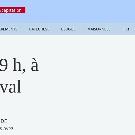
/capitation
CREMENTS
CATÉCHÈSE
BLOGUE
MAISONNÉES
Plus
9 h, à
val
 DE
s avez