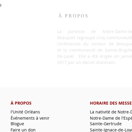
À PROPOS
La paroisse de Notre-Dame-de
Beauport regroupe cinq communaut
chrétiennes du secteur de Beaupo
et la communauté de Sainte-Brigitt
de-Laval. Elle a été érigée en janvi
2017 par un décret diocésain.
À PROPOS
HORAIRE DES MESSE
l'Unité Orléans
La nativité de Notre
Événements à venir
Notre-Dame de l'Esp
Blogue
Sainte-Gertrude
Faire un don
Sainte-Ignace-de-Loy