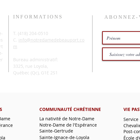
INFORMATIONS
ABONNEZ-
-
T. (
418) 204-0510
és
C.
info@notredamedebeauport.co
rt
m
e-
er
Bureau administratif:
3325, rue Loyola,
Québec (Qc),
G1E 2S1
S
COMMUNAUTÉ CHRÉTIENNE
VIE PA
-Dame
La nativité de Notre-Dame
Service
Notre-Dame de l'Espérance
érance
Chevali
Sainte-Gertrude
Post-co
Sainte-Ignace-de-Loyola
ola
École d