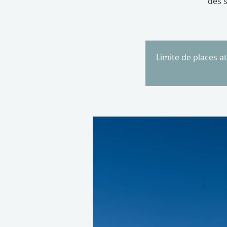
des 
Limite de places a