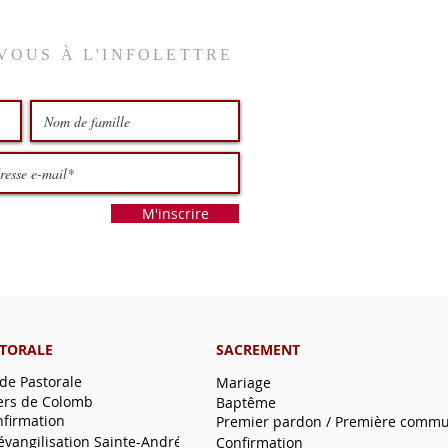
VOUS À L'INFOLETTRE
M'inscrire
STORALE
SACREMENT
 de Pastorale
Mariage
ers de Colomb
Baptême
nfirmation
Premier pardon / Première comm
'évangilisation Sainte-André
Confirmation