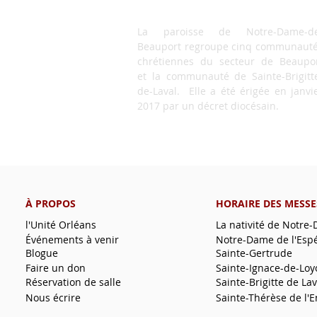
La paroisse de Notre-Dame-de
Beauport regroupe cinq communaut
chrétiennes du secteur de Beaupo
et la communauté de Sainte-Brigitt
de-Laval. Elle a été érigée en janvi
2017 par un décret diocésain.
À PROPOS
HORAIRE DES MESSE
l'Unité Orléans
La nativité de Notre
Événements à venir
Notre-Dame de l'Esp
Blogue
Sainte-Gertrude
Faire un don
Sainte-Ignace-de-Loy
Réservation de salle
Sainte-Brigitte de Lav
Nous écrire
Sainte-Thérèse de l'E