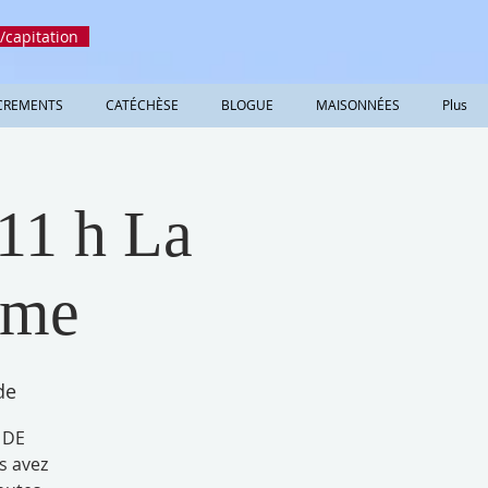
/capitation
CREMENTS
CATÉCHÈSE
BLOGUE
MAISONNÉES
Plus
 11 h La
ame
de
 DE
s avez