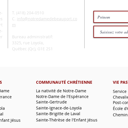
-
T. (
418) 204-0510
és
C.
info@notredamedebeauport.co
rt
m
e-
er
Bureau administratif:
3325, rue Loyola,
Québec (Qc),
G1E 2S1
S
COMMUNAUTÉ CHRÉTIENNE
VIE PA
-Dame
La nativité de Notre-Dame
Service
Notre-Dame de l'Espérance
érance
Chevali
Sainte-Gertrude
Post-co
Sainte-Ignace-de-Loyola
ola
École d
Sainte-Brigitte de Laval
al
Chemin
Sainte-Thérèse de l'Enfant Jésus
nfant Jésus