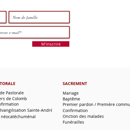
M'inscrire
STORALE
SACREMENT
 de Pastorale
Mariage
ers de Colomb
Baptême
nfirmation
Premier pardon / Première comm
'évangilisation Sainte-André
Confirmation
Onction des malades
 néocatéchuménal
Funérailles