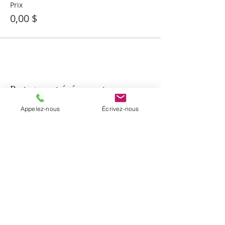
Prix
0,00 $
Partager cet événement
Appelez-nous
Écrivez-nous
À PROPOS
La paroisse de Notre-Dame-de-Beauport
regroupe cinq communautés
chrétiennes du secteur de Beauport et la
communauté de Sainte-Brigitte-de-
Laval. Elle a été érigée en janvier 2017