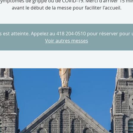
symptômes de grippe ou de COVID-19. Merci d'arriver 15 mi
avant le début de la messe pour faciliter l'accueil.
es est atteinte. Appelez au 418 204-0510 pour réserver pour
Voir autres messes