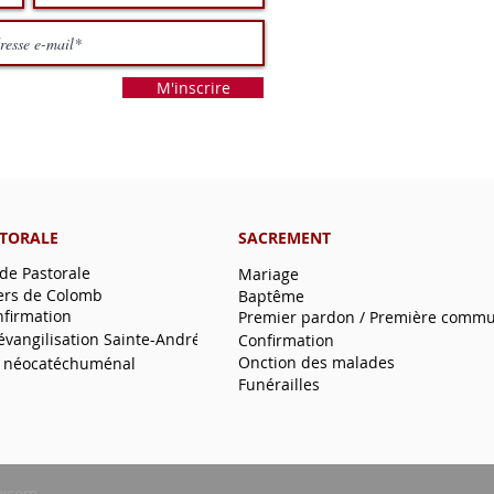
M'inscrire
STORALE
SACREMENT
 de Pastorale
Mariage
ers de Colomb
Baptême
nfirmation
Premier pardon / Première comm
'évangilisation Sainte-André
Confirmation
Onction des malades
 néocatéchuménal
Funérailles
xcom