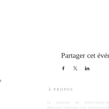
Partager cet év
À PROPOS
La paroisse de Notre-Dame-de
Beauport regroupe cinq communaut