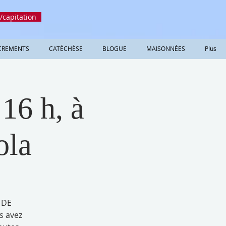
/capitation
CREMENTS
CATÉCHÈSE
BLOGUE
MAISONNÉES
Plus
16 h, à
ola
 DE
s avez