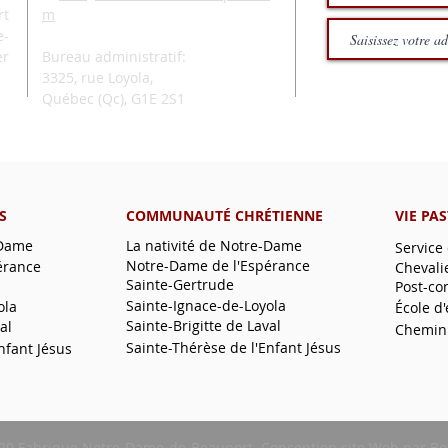
rt
m
e-
er
Bureau administratif:
3325, rue Loyola,
Québec (Qc),
G1E 2S1
S
COMMUNAUTÉ CHRÉTIENNE
VIE PA
-Dame
La nativité de Notre-Dame
Service
Notre-Dame de l'Espérance
érance
Chevali
Sainte-Gertrude
Post-co
Sainte-Ignace-de-Loyola
ola
École d
Sainte-Brigitte de Laval
al
Chemin
Sainte-Thérèse de l'Enfant Jésus
nfant Jésus
20 Fabrique Notre-Dame-de-Beauport.
Conception site Web
par
Bo