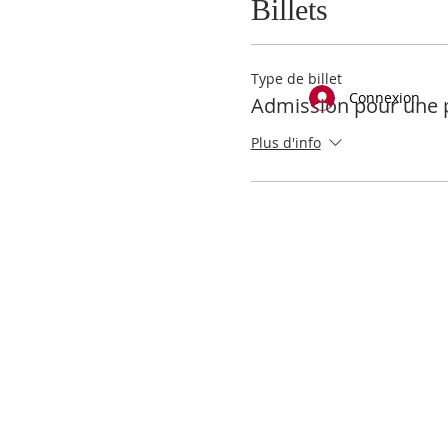
Billets
Type de billet
Connexion
Admission pour une 
Plus d'info