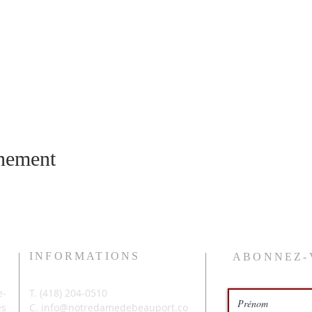
énement
INFORMATIONS
ABONNEZ-
-
T. (
418) 204-0510
és
C.
info@notredamedebeauport.co