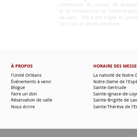
chrétiennes du secteur de Beaupo
et la communauté de Sainte-Brigitt
de-Laval. Elle a été érigée en janvi
2017 par un décret diocésain.
À PROPOS
HORAIRE DES MESSE
l'Unité Orléans
La nativité de Notre
Événements à venir
Notre-Dame de l'Esp
Blogue
Sainte-Gertrude
Faire un don
Sainte-Ignace-de-Loy
Réservation de salle
Sainte-Brigitte de Lav
Nous écrire
Sainte-Thérèse de l'E
© 20