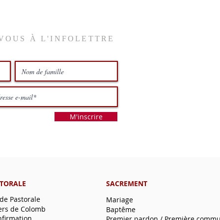
VOUS À L'INFOLETTRE
M'inscrire
STORALE
SACREMENT
 de Pastorale
Mariage
ers de Colomb
Baptême
nfirmation
Premier pardon / Première comm