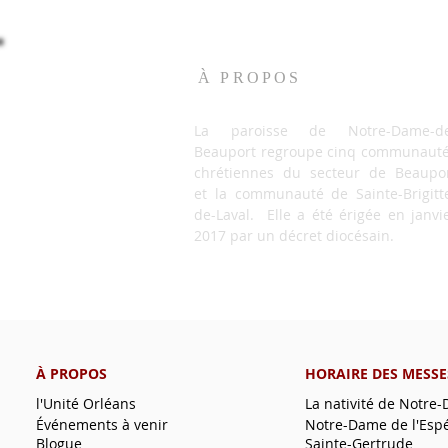
À PROPOS
La paroisse de Notre-Dame-de
Beauport regroupe cinq communaut
chrétiennes du secteur de Beaupo
et la communauté de Sainte-Brigitt
de-Laval. Elle a été érigée en janvi
2017 par un décret diocésain.
À PROPOS
HORAIRE DES MESSE
l'Unité Orléans
La nativité de Notre
Événements à venir
Notre-Dame de l'Esp
Blogue
Sainte-Gertrude