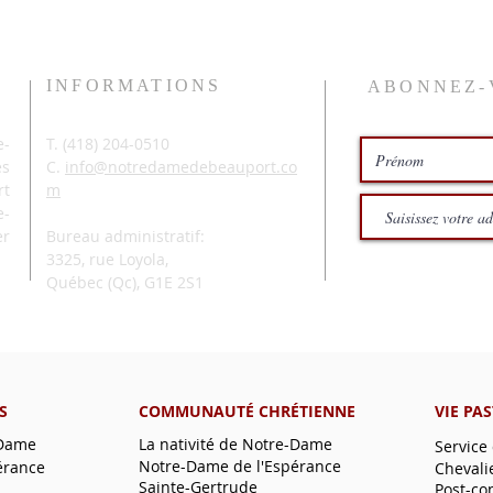
INFORMATIONS
ABONNEZ-
-
T. (
418) 204-0510
és
C.
info@notredamedebeauport.co
rt
m
e-
er
Bureau administratif:
3325, rue Loyola,
Québec (Qc),
G1E 2S1
S
COMMUNAUTÉ CHRÉTIENNE
VIE PA
-Dame
La nativité de Notre-Dame
Service
Notre-Dame de l'Espérance
érance
Chevali
Sainte-Gertrude
Post-co