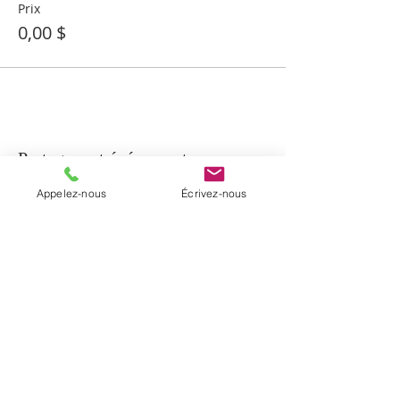
Prix
0,00 $
Partager cet événement
Appelez-nous
Écrivez-nous
À PROPOS
La paroisse de Notre-Dame-de-Beauport
regroupe cinq communautés
chrétiennes du secteur de Beauport et la
communauté de Sainte-Brigitte-de-
Laval. Elle a été érigée en janvier 2017