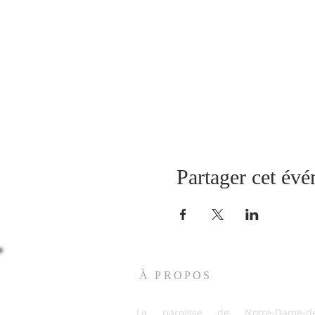
Partager cet év
À PROPOS
La paroisse de Notre-Dame-de