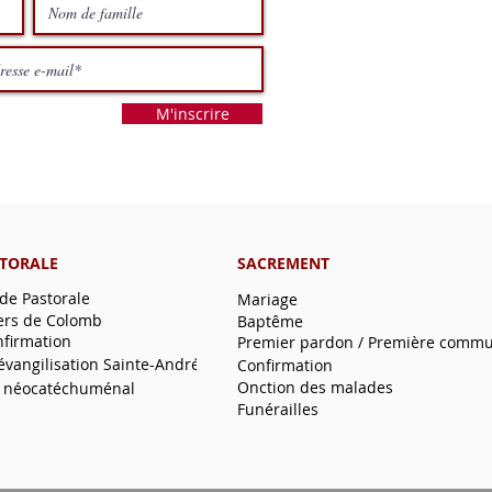
M'inscrire
STORALE
SACREMENT
 de Pastorale
Mariage
ers de Colomb
Baptême
nfirmation
Premier pardon / Première comm
'évangilisation Sainte-André
Confirmation
Onction des malades
 néocatéchuménal
Funérailles