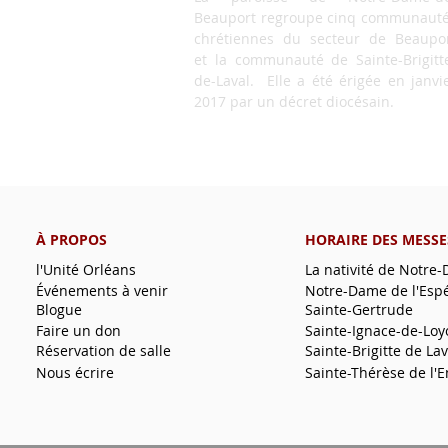
Beauport regroupe cinq communaut
chrétiennes du secteur de Beaupo
et la communauté de Sainte-Brigitt
de-Laval. Elle a été érigée en janvi
2017 par un décret diocésain.
À PROPOS
HORAIRE DES MESSE
l'Unité Orléans
La nativité de Notre
Événements à venir
Notre-Dame de l'Esp
Blogue
Sainte-Gertrude
Faire un don
Sainte-Ignace-de-Loy
Réservation de salle
Sainte-Brigitte de Lav
Nous écrire
Sainte-Thérèse de l'E