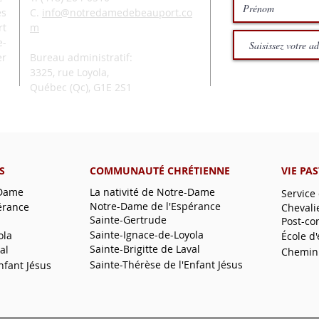
és
C.
info@notredamedebeauport.co
rt
m
e-
er
Bureau administratif:
3325, rue Loyola,
Québec (Qc),
G1E 2S1
S
COMMUNAUTÉ CHRÉTIENNE
VIE PA
-Dame
La nativité de Notre-Dame
Service
Notre-Dame de l'Espérance
érance
Chevali
Sainte-Gertrude
Post-co
Sainte-Ignace-de-Loyola
ola
École d
Sainte-Brigitte de Laval
al
Chemin
Sainte-Thérèse de l'Enfant Jésus
nfant Jésus