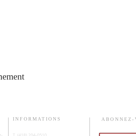
énement
INFORMATIONS
ABONNEZ-
-
T. (
418) 204-0510