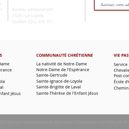
e-
er
Bureau administratif:
3325, rue Loyola,
Québec (Qc),
G1E 2S1
S
COMMUNAUTÉ CHRÉTIENNE
VIE PA
-Dame
La nativité de Notre-Dame
Service
Notre-Dame de l'Espérance
érance
Chevali
Sainte-Gertrude
Post-co
Sainte-Ignace-de-Loyola
ola
École d
Sainte-Brigitte de Laval
al
Chemin
Sainte-Thérèse de l'Enfant Jésus
nfant Jésus
20 Fabrique Notre-Dame-de-Beauport.
Conception site Web
par
Bo