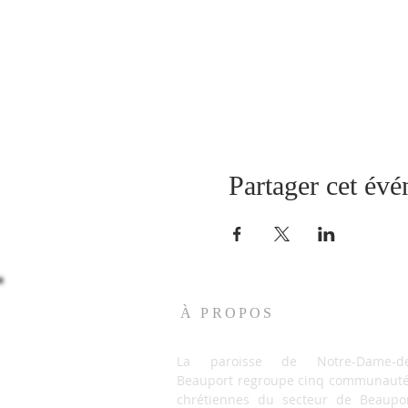
Partager cet év
À PROPOS
La paroisse de Notre-Dame-de
Beauport regroupe cinq communaut
chrétiennes du secteur de Beaupo