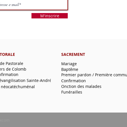
M'inscrire
STORALE
SACREMENT
 de Pastorale
Mariage
ers de Colomb
Baptême
nfirmation
Premier pardon / Première comm
'évangilisation Sainte-André
Confirmation
Onction des malades
 néocatéchuménal
Funérailles
xcom