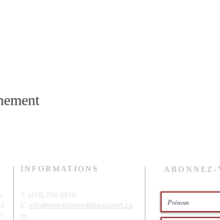
énement
INFORMATIONS
ABONNEZ-
-
T. (
418) 204-0510
és
C.
info@notredamedebeauport.co
rt
m