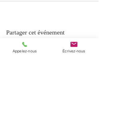
Partager cet événement
Appelez-nous
Écrivez-nous
À PROPOS
La paroisse de Notre-Dame-de-Beauport
regroupe cinq communautés
chrétiennes du secteur de Beauport et la
communauté de Sainte-Brigitte-de-
Laval. Elle a été érigée en janvier 2017
par un décret diocésain.
INFORMATIONS