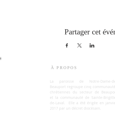
Partager cet év
À PROPOS
La paroisse de Notre-Dame-de
Beauport regroupe cinq communaut
chrétiennes du secteur de Beaupo
et la communauté de Sainte-Brigitt
de-Laval. Elle a été érigée en janvi
2017 par un décret diocésain.