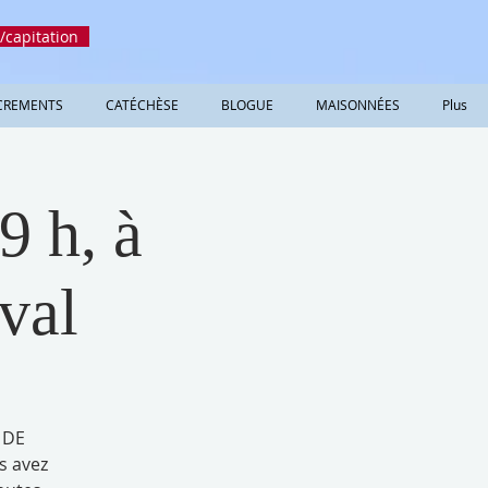
/capitation
CREMENTS
CATÉCHÈSE
BLOGUE
MAISONNÉES
Plus
9 h, à
val
 DE
s avez