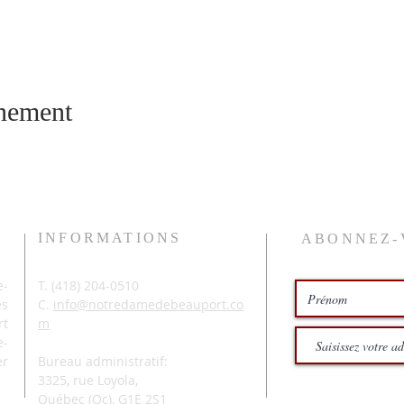
énement
INFORMATIONS
ABONNEZ-
-
T. (
418) 204-0510
és
C.
info@notredamedebeauport.co
rt
m
e-
er
Bureau administratif:
3325, rue Loyola,
Québec (Qc),
G1E 2S1