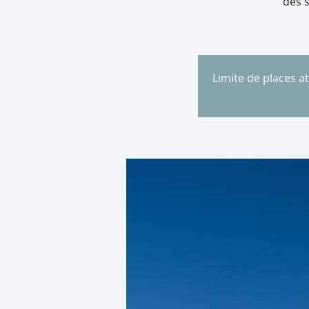
des 
Limite de places a