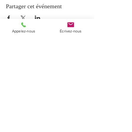
Partager cet événement
Appelez-nous
Écrivez-nous
À PROPOS
La paroisse de Notre-Dame-de-Beauport
regroupe cinq communautés
chrétiennes du secteur de Beauport et la
communauté de Sainte-Brigitte-de-
Laval. Elle a été érigée en janvier 2017
par un décret diocésain.
INFORMATIONS
T. (
418) 204-0510
C.
info@notredamedebeauport.com
Bureau administratif: