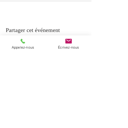
Partager cet événement
Appelez-nous
Écrivez-nous
À PROPOS
La paroisse de Notre-Dame-de-Beauport
regroupe cinq communautés
chrétiennes du secteur de Beauport et la
communauté de Sainte-Brigitte-de-
Laval. Elle a été érigée en janvier 2017
par un décret diocésain.
INFORMATIONS