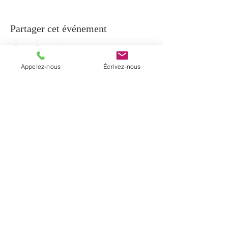
Partager cet événement
Appelez-nous
Écrivez-nous
À PROPOS
La paroisse de Notre-Dame-de-Beauport
regroupe cinq communautés
chrétiennes du secteur de Beauport et la
communauté de Sainte-Brigitte-de-
Laval. Elle a été érigée en janvier 2017
par un décret diocésain.
INFORMATIONS
T. (
418) 204-0510
C.
info@notredamedebeauport.com