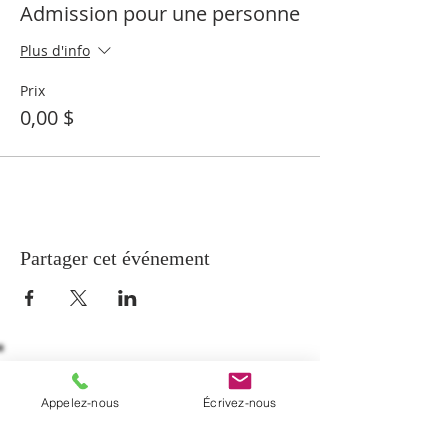
Admission pour une personne
Plus d'info
Prix
0,00 $
Partager cet événement
À PROPOS
Appelez-nous
Écrivez-nous
La paroisse de Notre-Dame-de-Beauport
regroupe cinq communautés