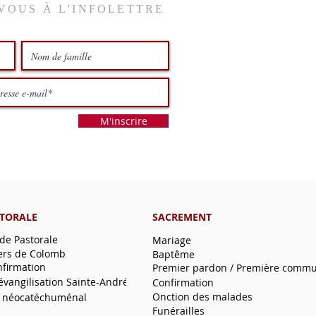
VOUS À L'INFOLETTRE
M'inscrire
STORALE
SACREMENT
 de Pastorale
Mariage
ers de Colomb
Baptême
nfirmation
Premier pardon / Première comm
'évangilisation Sainte-André
Confirmation
Onction des malades
 néocatéchuménal
Funérailles