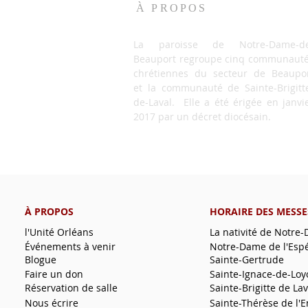
À PROPOS
La paroisse de Notre-Dame-de
Beauport regroupe cinq communaut
chrétiennes du secteur de Beaupo
et la communauté de Sainte-Brigitt
de-Laval. Elle a été érigée en janvi
2017 par un décret diocésain.
À PROPOS
HORAIRE DES MESSE
l'Unité Orléans
La nativité de Notre
Événements à venir
Notre-Dame de l'Esp
Blogue
Sainte-Gertrude
Faire un don
Sainte-Ignace-de-Loy
Réservation de salle
Sainte-Brigitte de Lav
Nous écrire
Sainte-Thérèse de l'E