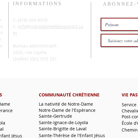
INFORMATIONS
ABONNEZ-
-
T. (
418) 204-0510
és
C.
info@notredamedebeauport.co
rt
m
e-
er
Bureau administratif:
3325, rue Loyola,
Québec (Qc),
G1E 2S1
S
COMMUNAUTÉ CHRÉTIENNE
VIE PA
-Dame
La nativité de Notre-Dame
Service
Notre-Dame de l'Espérance
érance
Chevali
Sainte-Gertrude
Post-co
Sainte-Ignace-de-Loyola
ola
École d
Sainte-Brigitte de Laval
al
Chemin
Sainte-Thérèse de l'Enfant Jésus
nfant Jésus