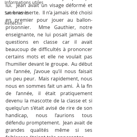
Informations utiles
lui.  Jean avait un visage déformé et 
un bras inerte.  Il n’a jamais été choisi 
Sacrements
en premier pour jouer au ballon-
Réfléchir
prisonnier.  Mme Gauthier, notre 
enseignante, ne lui posait jamais de 
questions en classe car il avait 
beaucoup de difficultés à prononcer 
certains mots et elle ne voulait pas 
l’humilier devant le groupe.  Au début 
de l’année, j’avoue qu’il nous faisait 
un peu peur.  Mais rapidement, nous 
nous en sommes fait un ami.  À la fin 
de l’année, il était pratiquement 
devenu la mascotte de la classe et si 
quelqu’un s’était avisé de rire de son 
handicap, nous l’aurions tous 
défendu promptement.  Jean avait de 
grandes qualités même si ses 