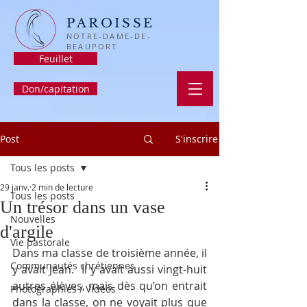
PAROISSE
NOTRE-DAME-DE-
BEAUPORT
Feuillet
Don/capitation
Post
S'inscrire
Tous les posts
29 janv.
2 min de lecture
Tous les posts
Un trésor dans un vase
Nouvelles
d'argile
Vie pastorale
Dans ma classe de troisième année, il 
Communautés chrétiennes
y avait Jean.  Il y avait aussi vingt-huit 
autres élèves, mais dès qu’on entrait 
Photographies / Vidéos
dans la classe, on ne voyait plus que 