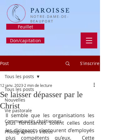
PAROISSE
NOTRE-DAME-DE-
BEAUPORT
Feuillet
Don/capitation
Post
S'inscrire
Tous les posts
12 janv. 2023
2 min de lecture
Tous les posts
Se laisser dépasser par le
Nouvelles
Christ
Vie pastorale
Il semble que les organisations les 
Communautés chrétiennes
plus florissantes soient celles dont 
les dirigeants s’entourent d’employés 
Photographies / Vidéos
plus compétents qu’eux.  Cette 