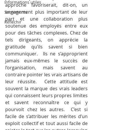
Informations utiles
approche favoriserait, dit-on, un 
engagement plus important de leur 
Sacrements
part et une collaboration plus 
Réfléchir
soutenue des employés entre eux 
pour des tâches complexes. Chez de 
tels dirigeants, on apprécie la 
gratitude qu’ils savent si bien 
communiquer.  Ils ne s’approprient 
jamais eux-mêmes le succès de 
l’organisation, mais savent au 
contraire pointer les vrais artisans de 
leur réussite.  Cette attitude est 
souvent la marque des vrais leaders 
qui connaissent leurs propres limites 
et savent reconnaître ce qui y 
pourvoit chez les autres.  C’est si 
facile de s’attribuer les mérites d’un 
exploit collectif et tout aussi facile de 