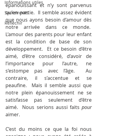
Informations utiles
épanouissant et n’y sont parvenus 
qu’en partie.  Il semble assez évident 
Sacrements
que nous ayons besoin d’amour dès 
Réfléchir
notre arrivée dans ce monde.  
L’amour des parents pour leur enfant 
est la condition de base de son 
développement.  Et ce besoin d’être 
aimé, d’être considéré, d’avoir de 
l’importance pour l’autre, ne 
s’estompe pas avec l’âge.  Au 
contraire, il s’accentue et se 
peaufine.  Mais il semble aussi que 
notre plein épanouissement ne se 
satisfasse pas seulement d’être 
aimé.  Nous serions aussi faits 
pour
aimer.
C’est du moins ce que la foi nous 