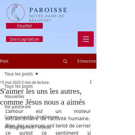
PAROISSE
NOTRE-DAME-DE-
BEAUPORT
Feuillet
Don/capitation
Post
S'inscrire
Tous les posts
15 mai 2025
2 min de lecture
Tous les posts
S'aimer les uns les autres,
Nouvelles
comme Jésus nous a aimés
Vie pastorale
L’amour est un moteur 
Communautés chrétiennes
extraordinaire de l’activité humaine.  
Bien des sciences ont tenté de cerner 
Photographies / Vidéos
ce qu’est ce sentiment si 