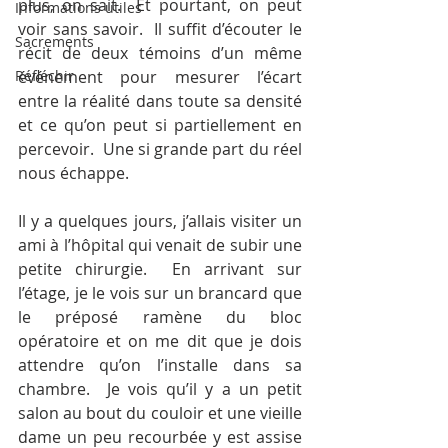
plus, on sait.  Et pourtant, on peut 
Informations utiles
voir sans savoir.  Il suffit d’écouter le 
Sacrements
récit de deux témoins d’un même 
Réfléchir
événement pour mesurer l’écart 
entre la réalité dans toute sa densité 
et ce qu’on peut si partiellement en 
percevoir.  Une si grande part du réel 
nous échappe.  
Il y a quelques jours, j’allais visiter un 
ami à l’hôpital qui venait de subir une 
petite chirurgie.  En arrivant sur 
l’étage, je le vois sur un brancard que 
le préposé ramène du bloc 
opératoire et on me dit que je dois 
attendre qu’on l’installe dans sa 
chambre.  Je vois qu’il y a un petit 
salon au bout du couloir et une vieille 
dame un peu recourbée y est assise 