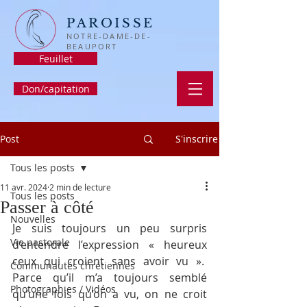
PAROISSE
NOTRE-DAME-DE-
BEAUPORT
Feuillet
Don/capitation
Post
S'inscrire
Tous les posts
11 avr. 2024
2 min de lecture
Tous les posts
Passer à côté
Nouvelles
Je suis toujours un peu surpris 
Vie pastorale
d’entendre l’expression « heureux 
ceux qui croient sans avoir vu ».  
Communautés chrétiennes
Parce qu’il m’a toujours semblé 
Photographies / Vidéos
qu’une fois qu’on a vu, on ne croit 