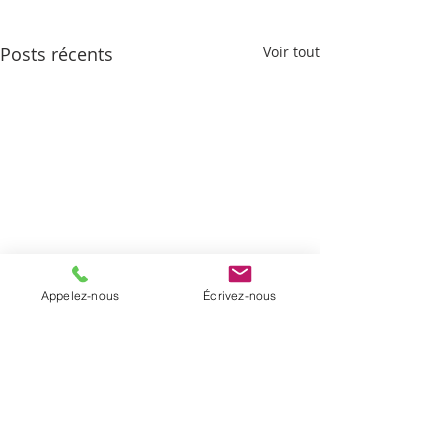
Posts récents
Voir tout
Appelez-nous
Écrivez-nous
Commentaires
Le prix du ciel