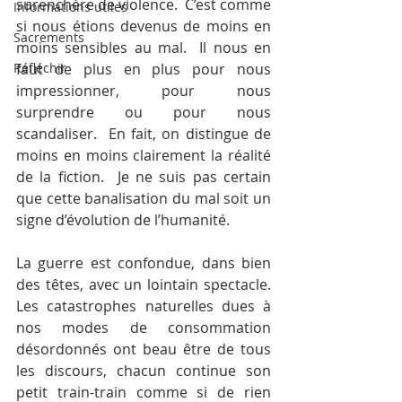
surenchère de violence.  C’est comme 
Informations utiles
si nous étions devenus de moins en 
Sacrements
moins sensibles au mal.  Il nous en 
Réfléchir
faut de plus en plus pour nous 
impressionner, pour nous 
surprendre ou pour nous 
scandaliser.  En fait, on distingue de 
moins en moins clairement la réalité 
de la fiction.  Je ne suis pas certain 
que cette banalisation du mal soit un 
signe d’évolution de l’humanité.
La guerre est confondue, dans bien 
des têtes, avec un lointain spectacle.  
Les catastrophes naturelles dues à 
nos modes de consommation 
désordonnés ont beau être de tous 
les discours, chacun continue son 
petit train-train comme si de rien 