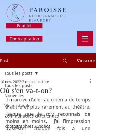
PAROISSE
NOTRE-DAME-DE-
BEAUPORT
Feuillet
Don/capitation
Post
S'inscrire
Tous les posts
10 nov. 2022
2 min de lecture
Tous les posts
Où s'en va-t-on?
Nouvelles
Il m’arrive d’aller au cinéma de temps 
Vie pastorale
à autre et plus rarement au théâtre.  
J’avoue que je m’y reconnais de 
Communautés chrétiennes
moins en moins.  J’ai l’impression 
Photographies / Vidéos
d’assister chaque fois à une 