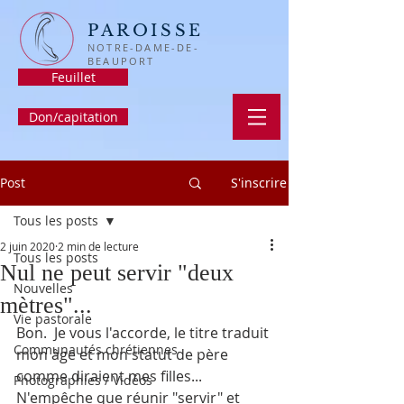
PAROISSE
NOTRE-DAME-DE-
BEAUPORT
Feuillet
Don/capitation
Post
S'inscrire
Tous les posts
2 juin 2020
2 min de lecture
Tous les posts
Nul ne peut servir "deux
Nouvelles
mètres"...
Vie pastorale
Bon.  Je vous l'accorde, le titre traduit 
Communautés chrétiennes
mon âge et mon statut de père 
comme diraient mes filles...  
Photographies / Vidéos
N'empêche que réunir "servir" et 