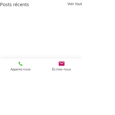
Posts récents
Voir tout
Appelez-nous
Écrivez-nous
Commentaires
Le prix du ciel
Histoires de pêche