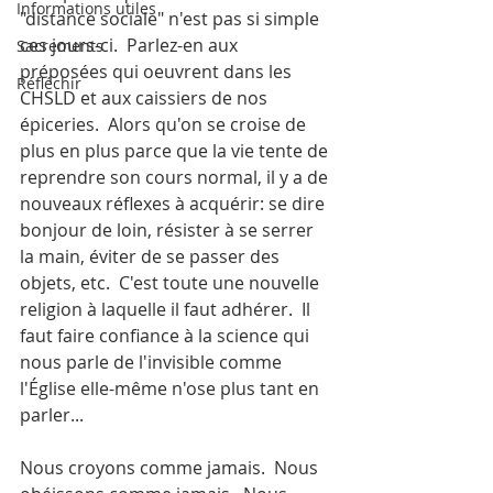
Informations utiles
"distance sociale" n'est pas si simple 
ces jours-ci.  Parlez-en aux 
Sacrements
préposées qui oeuvrent dans les 
Réfléchir
CHSLD et aux caissiers de nos 
épiceries.  Alors qu'on se croise de 
plus en plus parce que la vie tente de 
reprendre son cours normal, il y a de 
nouveaux réflexes à acquérir: se dire 
bonjour de loin, résister à se serrer 
la main, éviter de se passer des 
objets, etc.  C'est toute une nouvelle 
religion à laquelle il faut adhérer.  Il 
faut faire confiance à la science qui 
nous parle de l'invisible comme 
l'Église elle-même n'ose plus tant en 
parler...
Nous croyons comme jamais.  Nous 