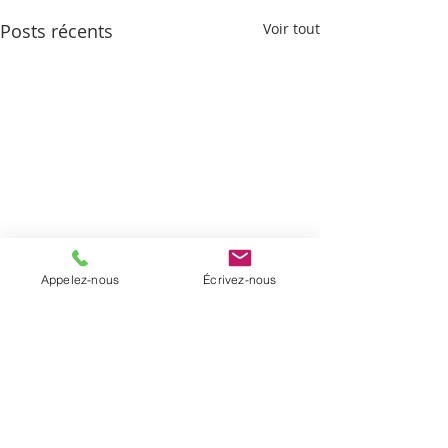
Posts récents
Voir tout
Appelez-nous
Écrivez-nous
Commentaires
Le prix du ciel
Histoires de pêche