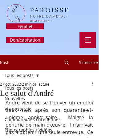
PAROISSE
NOTRE-DAME-DE-
BEAUPORT
Feuillet
Don/capitation
Post
S'inscrire
Tous les posts
27 oct. 2022
2 min de lecture
Tous les posts
Le salut d'André
Nouvelles
André vient de se trouver un emploi 
Vie pastorale
deux mois après son quarante-et-
unième anniversaire.  Malgré la 
Communautés chrétiennes
pénurie de main d’œuvre, il n’arrivait 
Photographies / Vidéos
pas à obtenir une seule entrevue.  Ce 