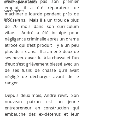
n’est pourtant pas son premier 
Informations utiles
emploi, il a été réparateur de 
Sacrements
machinerie lourde pendant près de 
Réfléchir
douze ans.  Mais il a un trou de plus 
de 70 mois dans son curriculum 
vitae.  André a été inculpé pour 
négligence criminelle après un drame 
atroce qui s’est produit il y a un peu 
plus de six ans.  Il a amené deux de 
ses neveux avec lui à la chasse et l’un 
d’eux s’est grièvement blessé avec un 
de ses fusils de chasse qu’il avait 
négligé de décharger avant de le 
ranger.
Depuis deux mois, André revit.  Son 
nouveau patron est un jeune 
entrepreneur en construction qui 
embauche des ex-détenus et leur 