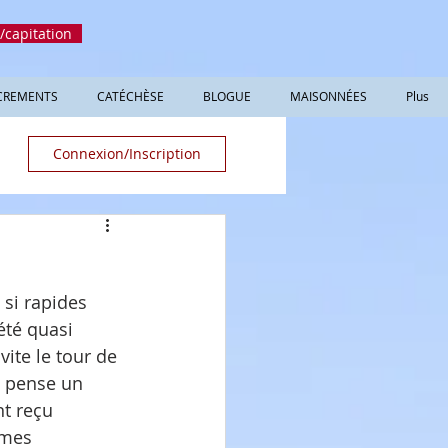
/capitation
CREMENTS
CATÉCHÈSE
BLOGUE
MAISONNÉES
Plus
Connexion/Inscription
si rapides 
été quasi 
ite le tour de 
e pense un 
nt reçu 
êmes 