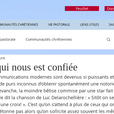
Feuillet
Don
MUNAUTÉS CHRÉTIENNES
VIE PASTORALE
LIENS UTILES
SA
 pastorale
Communautés chrétiennes
ure
rmations utiles
Sacrements
Réfléchir
ui nous est confiée
unications modernes sont devenus si puissants et 
 de purs inconnus d’obtenir spontanément une notori
evanche, la moindre bêtise commise par une star fait v
e dit la chanson de Luc Delarochellière : « Sitôt on s
t une croix! ». C’est qu’on s’attend à plus de ceux qui o
étonne pas alors qu’on sollicite assez souvent les m