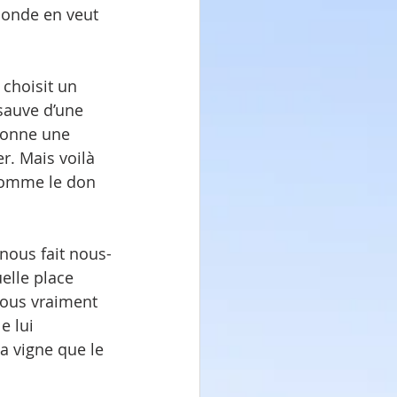
monde en veut 
 choisit un 
 sauve d’une 
i donne une 
er. Mais voilà 
 comme le don 
nous fait nous-
elle place 
-nous vraiment 
e lui 
 vigne que le 