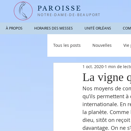
PAROISSE
NOTRE-DAME-DE-BEAUPORT
À PROPOS
HORAIRES DES MESSES
UNITÉ ORLÉANS
COM
Tous les posts
Nouvelles
Vie
1 oct. 2020
1 min de lect
Photographies / Vidéos
Info
La vigne q
Nos moyens de comm
qu’ils permettent à
internationale. En r
la planète. Comme l
dieu, sitôt on reçoi
davantage. On ne s’