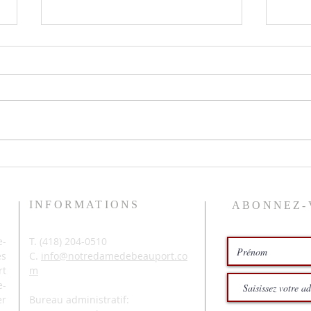
Le pr
Histoires de pêche
INFORMATIONS
ABONNEZ-
-
T. (
418) 204-0510
és
C.
info@notredamedebeauport.co
rt
m
e-
er
Bureau administratif: