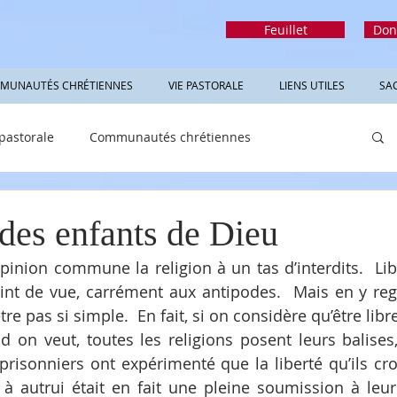
Feuillet
Don
MUNAUTÉS CHRÉTIENNES
VIE PASTORALE
LIENS UTILES
SA
 pastorale
Communautés chrétiennes
rmations utiles
Sacrements
Réfléchir
 des enfants de Dieu
pinion commune la religion à un tas d’interdits.  Libe
int de vue, carrément aux antipodes.  Mais en y reg
tre pas si simple.  En fait, si on considère qu’être libre 
 on veut, toutes les religions posent leurs balises, l
prisonniers ont expérimenté que la liberté qu’ils cro
 à autrui était en fait une pleine soumission à leu