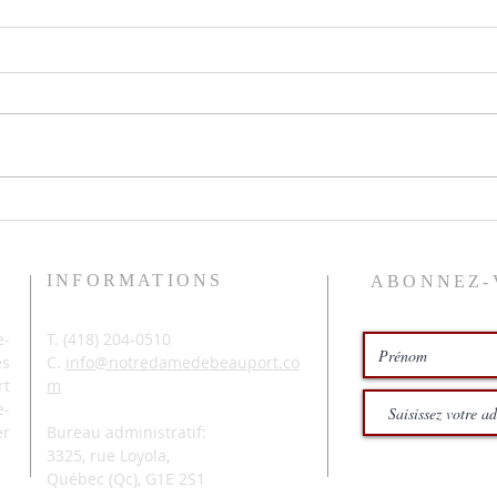
Le pr
Histoires de pêche
INFORMATIONS
ABONNEZ-
-
T. (
418) 204-0510
és
C.
info@notredamedebeauport.co
rt
m
e-
er
Bureau administratif:
3325, rue Loyola,
Québec (Qc),
G1E 2S1