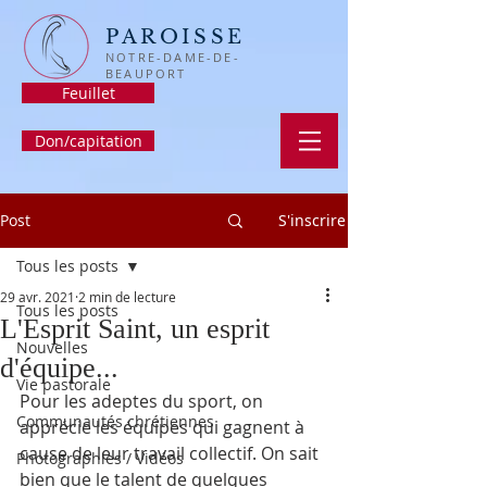
PAROISSE
NOTRE-DAME-DE-
BEAUPORT
Feuillet
Don/capitation
Post
S'inscrire
Tous les posts
29 avr. 2021
2 min de lecture
Tous les posts
L'Esprit Saint, un esprit
Nouvelles
d'équipe...
Vie pastorale
Pour les adeptes du sport, on 
Communautés chrétiennes
apprécie les équipes qui gagnent à 
cause de leur travail collectif. On sait 
Photographies / Vidéos
bien que le talent de quelques 