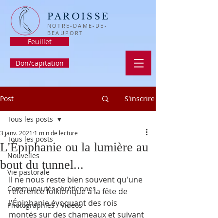
PAROISSE
NOTRE-DAME-DE-
BEAUPORT
Feuillet
Don/capitation
Post
S'inscrire
Tous les posts
3 janv. 2021
1 min de lecture
Tous les posts
L'Épiphanie ou la lumière au
Nouvelles
bout du tunnel...
Vie pastorale
Il ne nous reste bien souvent qu'une 
Communautés chrétiennes
référence folklorique à la fête de 
l'Épiphanie évoquant des rois 
Photographies / Vidéos
montés sur des chameaux et suivant 