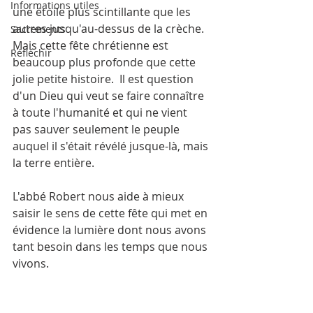
Informations utiles
une étoile plus scintillante que les 
autres jusqu'au-dessus de la crèche.  
Sacrements
Mais cette fête chrétienne est 
Réfléchir
beaucoup plus profonde que cette 
jolie petite histoire.  Il est question 
d'un Dieu qui veut se faire connaître 
à toute l'humanité et qui ne vient 
pas sauver seulement le peuple 
auquel il s'était révélé jusque-là, mais 
la terre entière.
L'abbé Robert nous aide à mieux 
saisir le sens de cette fête qui met en 
évidence la lumière dont nous avons 
tant besoin dans les temps que nous 
vivons.