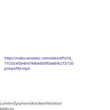
https://video.wixstatic.com/video/4f527d_
77c52cef2e4b479dbed05f65a6b9c272/720
p/mp4/file.mp4
Lumière
Épiphanie
Rois
Manifestation
Réfléchir