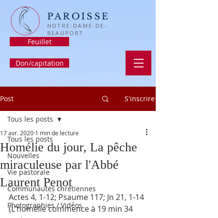
PAROISSE
NOTRE-DAME-DE-
BEAUPORT
Feuillet
Don/capitation
Post
S'inscrire
Tous les posts
17 avr. 2020
1 min de lecture
Tous les posts
Homélie du jour, La pêche
Nouvelles
miraculeuse par l'Abbé
Vie pastorale
Laurent Penot
Communautés chrétiennes
Actes 4, 1-12; Psaume 117; Jn 21, 1-14 
Photographies / Vidéos
(L'homélie commence à 19 min 34 