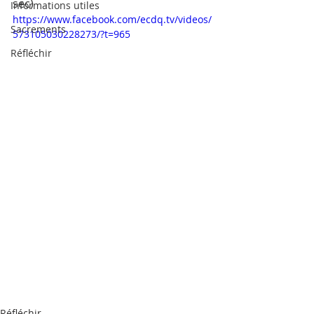
sec)
Informations utiles
https://www.facebook.com/ecdq.tv/videos/
Sacrements
573105030228273/?t=965
Réfléchir
Réfléchir