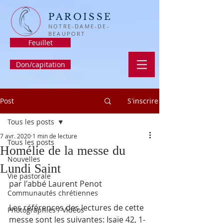
PAROISSE
NOTRE-DAME-DE-
BEAUPORT
Feuillet
Don/capitation
Post
S'inscrire
Tous les posts
7 avr. 2020
1 min de lecture
Tous les posts
Homélie de la messe du
Nouvelles
Lundi Saint
Vie pastorale
par l'abbé Laurent Penot
Communautés chrétiennes
Les références des lectures de cette 
Photographies / Vidéos
messe sont les suivantes: Isaïe 42, 1-