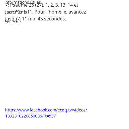
Informations utiles
7; Psaume 26 (27), 1, 2, 3, 13, 14 et 
Jean 12, 1-11. Pour l'homélie, avancez 
Sacrements
jusqu'à 11 min 45 secondes.
Réfléchir
https://www.facebook.com/ecdq.tv/videos/
1892810220850086/?t=537