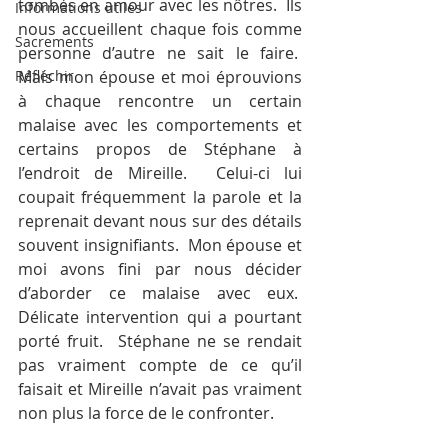
tombés en amour avec les nôtres.  Ils 
Informations utiles
nous accueillent chaque fois comme 
Sacrements
personne d’autre ne sait le faire.  
Réfléchir
Mais mon épouse et moi éprouvions 
à chaque rencontre un certain 
malaise avec les comportements et 
certains propos de Stéphane à 
l’endroit de Mireille.  Celui-ci lui 
coupait fréquemment la parole et la 
reprenait devant nous sur des détails 
souvent insignifiants.  Mon épouse et 
moi avons fini par nous décider 
d’aborder ce malaise avec eux.  
Délicate intervention qui a pourtant 
porté fruit.  Stéphane ne se rendait 
pas vraiment compte de ce qu’il 
faisait et Mireille n’avait pas vraiment 
non plus la force de le confronter.