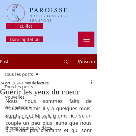
PAROISSE
NOTRE-DAME-DE-
BEAUPORT
Feuillet
Don/capitation
Post
S'inscrire
Tous les posts
24 oct. 2024
1 min de lecture
Tous les posts
Guérir les yeux du coeur
Nouvelles
Nous nous sommes faits de 
Vie pastorale
nouveaux amis il y a quelques mois, 
Stéphane et Mireille (noms fictifs), un 
Communautés chrétiennes
couple un peu plus jeune que nous 
Photographies / Vidéos
qui n’ont pas d’enfants et qui sont 