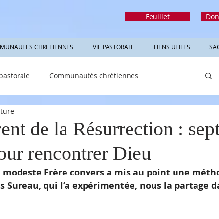
Feuillet
Don
MUNAUTÉS CHRÉTIENNES
VIE PASTORALE
LIENS UTILES
SA
 pastorale
Communautés chrétiennes
cture
rmations utiles
Sacrements
Réfléchir
ent de la Résurrection : sep
our rencontrer Dieu
un modeste Frère convers a mis au point une méth
s Sureau, qui l’a expérimentée, nous la partage d