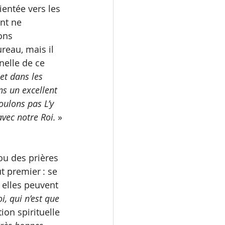
ientée vers les 
ent ne 
ons 
eau, mais il 
nelle de ce 
t dans les 
s un excellent 
ulons pas L’y 
avec notre Roi.
 »
ou des prières 
t premier : se 
elles peuvent 
, qui n’est que 
ion spirituelle 