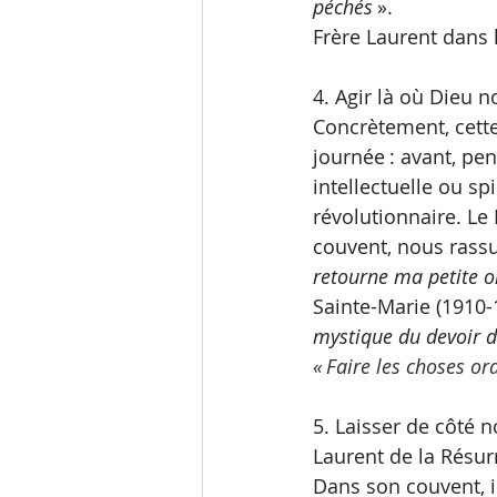
péchés 
».
Frère Laurent dans l
4. Agir là où Dieu n
Concrètement, cette
journée : avant, pen
intellectuelle ou sp
révolutionnaire. Le 
couvent, nous rassu
retourne ma petite o
Sainte-Marie (1910-1
mystique du devoir d’
« Faire les choses or
5. Laisser de côté n
Laurent de la Résurre
Dans son couvent, il 