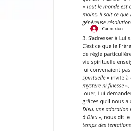
«
 Tout le monde est c
moins, Il sait ce qu
généreuse résolution
Connexion
3. S’adresser à Lui 
C’est ce que le Frè
de règle particulièr
vie spirituelle ens
lui convenaient pas
spirituelle 
» invite
à
mystère ni finesse 
»,
louer, Lui demander 
grâces qu’Il nous a
Dieu, une adoration i
à Dieu 
», nous dit 
temps des tentations,