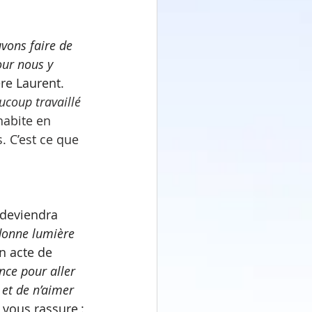
uvons faire de 
ur nous y 
ère Laurent. 
aucoup travaillé 
habite en 
. C’est ce que 
i deviendra 
donne lumière 
n acte de 
ence pour aller 
et de n’aimer 
vous rassure : 