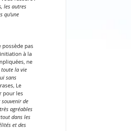
, les autres 
s qu’une 
ne possède pas 
nitiation à la 
mpliquées, ne 
toute la vie 
ui sans 
rases, Le 
r pour les 
t souvenir de 
 très agréables 
rtout dans les 
lités et des 