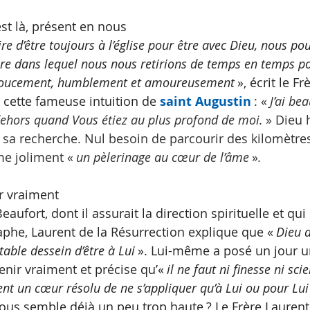
est là, présent en nous
ire d’être toujours à l’église pour être avec Dieu, nous po
re dans lequel nous nous retirions de temps en temps po
 doucement, humblement et amoureusement 
», écrit le Fr
 cette fameuse intuition de 
saint Augustin
 : «
 J’ai be
ehors quand Vous étiez au plus profond de moi. 
» Dieu 
 à sa recherche. Nul besoin de parcourir des kilomètres
e joliment «
 un pèlerinage au cœur de l’âme 
»
.
er vraiment
eaufort, dont il assurait la direction spirituelle et qu
aphe, Laurent de la Résurrection explique que «
 Dieu 
table dessein d’être à Lui 
». Lui-même a posé un jour u
enir vraiment et précise qu’«
 il ne faut ni finesse ni sci
nt un cœur résolu de ne s’appliquer qu’à Lui ou pour Lui 
vous semble déjà un peu trop haute ? Le Frère Laurent 