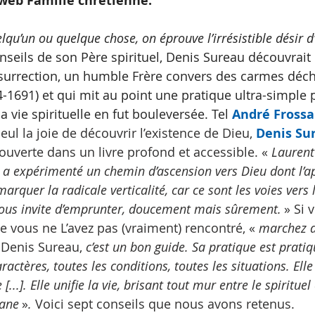
web Famille chrétienne.
qu’un ou quelque chose, on éprouve l’irrésistible désir d’
onseils de son Père spirituel, Denis Sureau découvrait l
surrection, un humble Frère convers des carmes déch
4-1691) et qui mit au point une pratique ultra-simple p
 vie spirituelle en fut bouleversée. Tel 
André Frossa
eul la joie de découvrir l’existence de Dieu, 
Denis Su
ouverte dans un livre profond et accessible. « 
Laurent
 a expérimenté un chemin d’ascension vers Dieu dont l’a
marquer la radicale verticalité, car ce sont les voies vers
nous invite d’emprunter, doucement mais sûrement. 
» Si 
e vous ne L’avez pas (vraiment) rencontré, « 
marchez d
e Denis Sureau, 
c’est un bon guide. Sa pratique est pratiqu
ractères, toutes les conditions, toutes les situations. Elle
[...]. Elle unifie la vie, brisant tout mur entre le spirituel
fane 
»
.
 Voici sept conseils que nous avons retenus.