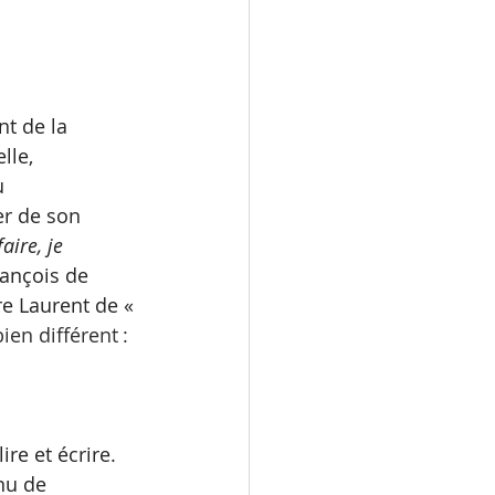
t de la 
lle, 
u 
er de son 
aire, je 
rançois de 
re Laurent de «
ien différent :
ire et écrire. 
nu de 