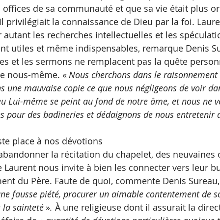
s offices de sa communauté et que sa vie était plus or
Il privilégiait la connaissance de Dieu par la foi. Laur
autant les recherches intellectuelles et les spéculati
nt utiles et même indispensables, remarque Denis Sur
vres et les sermons ne remplacent pas la quête person
ue nous-même. «
 Nous cherchons dans le raisonnement e
 une mauvaise copie ce que nous négligeons de voir dan
eu Lui-même se peint au fond de notre âme, et nous ne vo
ns pour des badineries et dédaignons de nous entretenir 
ste place à nos dévotions
e abandonner la récitation du chapelet, des neuvaines 
e Laurent nous invite à bien les connecter vers leur bu
ent du Père. Faute de quoi, commente Denis Sureau, 
’une fausse piété, procurer un aimable contentement de soi
 la sainteté 
»
.
 À une religieuse dont il assurait la direct