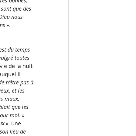
très bonnes, 
 sont que des 
 Dieu nous 
ens
 ».
’est du temps 
malgré toutes 
ie de la nuit 
uquel il 
de n’être pas à 
ux, et les 
es maux, 
lait que les 
pour moi. 
» 
ux
 », une 
son lieu de 