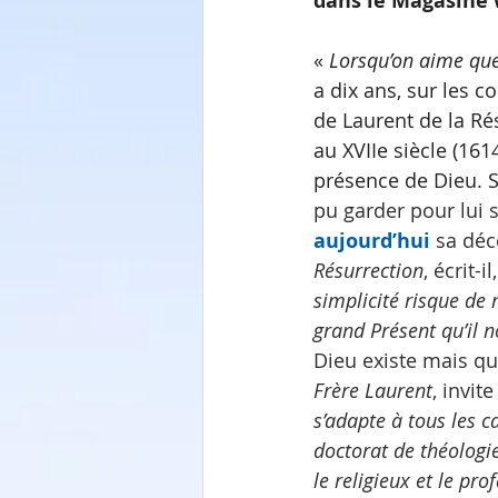
dans le Magasine 
« 
Lorsqu’on aime quel
a dix ans, sur les c
de Laurent de la Ré
au XVIIe siècle (161
présence de Dieu. Sa
pu garder pour lui s
aujourd’hui
 sa déc
Résurrection
, écrit-il,
simplicité risque de 
grand Présent qu’il 
Dieu existe mais qu
Frère Laurent
, invit
s’adapte à tous les ca
doctorat de théologie 
le religieux et le pro