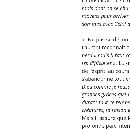
il conseillait de se 
mais dont on se char
moyens pour arriver à
sommes avec Celui qui
7. Ne pas se décou
Laurent reconnaît q
perdu, mais il faut c
les difficultés 
»
.
 Lui-
de l’esprit, au cour
s’abandonne tout en
Dieu comme je l’euss
grandes grâces que D
durant tout ce temps 
créatures, la raison 
Mais il assure que 
profonde paix intéri