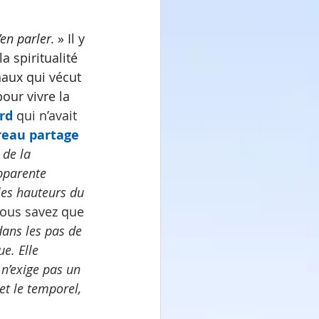
en parler. 
» Il y 
a spiritualité 
aux qui vécut 
our vivre la 
rd
 qui n’avait 
reau partage 
 de la 
pparente 
 les hauteurs du 
vous savez que 
ans les pas de 
e. Elle 
 n’exige pas un 
 et le temporel, 