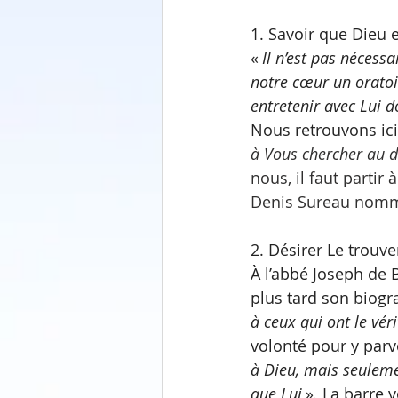
1. Savoir que Dieu 
« 
Il n’est pas nécessa
notre cœur un oratoi
entretenir avec Lui
Nous retrouvons ici
à Vous chercher au d
nous, il faut partir
Denis Sureau nomm
2. Désirer Le trouv
À l’abbé Joseph de B
plus tard son biogr
à ceux qui ont le véri
volonté pour y parv
à Dieu, mais seuleme
que Lui 
»
.
 La barre 