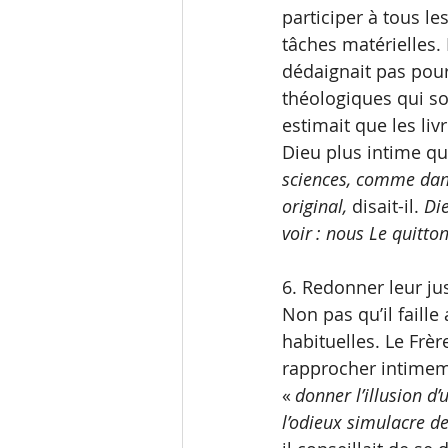
participer à tous le
tâches matérielles. 
dédaignait pas pour 
théologiques qui so
estimait que les li
Dieu plus intime q
sciences, comme dans
original, 
disait-il.
 Di
voir : nous Le quitto
6. Redonner leur ju
Non pas qu’il faill
habituelles. Le Frèr
rapprocher intimem
«
 donner l’illusion d
l’odieux simulacre de