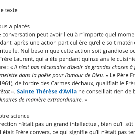
e texte
ous a placés
 conversation peut avoir lieu à n’importe quel momen
dant, après une action particulière qu’elle soit matérie
irituelle. Nul besoin que cette action soit grandiose o
Frère Laurent, qui a été pendant quinze ans le cuisini
re : «
 Il n’est pas nécessaire d’avoir de grandes choses à f
melette dans la poêle pour l’amour de Dieu. 
» Le Père F
961), de l’ordre des Carmes déchaux, qualifiait le Frè
état 
». 
Sainte Thérèse d’Avila 
ne conseillait rien de b
dinaires de manière extraordinaire. 
»
otre science
ction n’était pas un grand intellectuel, bien qu’il sût l
était Frère convers, ce qui signifie qu’il n’était pas te