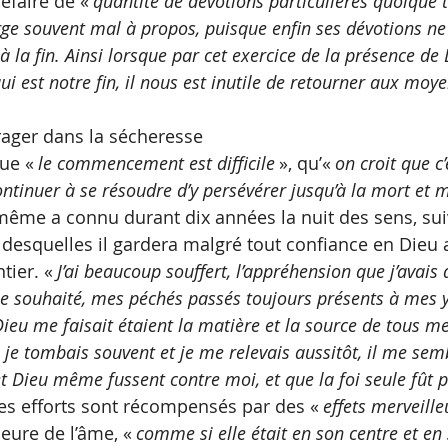
défaire de «
 quantité de dévotions particulières quoique 
ge souvent mal à propos, puisque enfin ses dévotions ne
 la fin. Ainsi lorsque par cet exercice de la présence de
 est notre fin, il nous est inutile de retourner aux moy
rager dans la sécheresse
ue «
 le commencement est difficile 
», qu’«
 on croit que c
ontinuer à se résoudre d’y persévérer jusqu’à la mort et 
même a connu durant dix années la nuit des sens, suiv
s desquelles il gardera malgré tout confiance en Dieu a
tier. «
 J’ai beaucoup souffert, l’appréhension que j’avais 
e souhaité, mes péchés passés toujours présents à mes ye
ieu me faisait étaient la matière et la source de tous m
je tombais souvent et je me relevais aussitôt, il me semb
et Dieu même fussent contre moi, et que la foi seule fût 
les efforts sont récompensés par des «
 effets merveille
eure de l’âme, « 
comme si elle était en son centre et en 