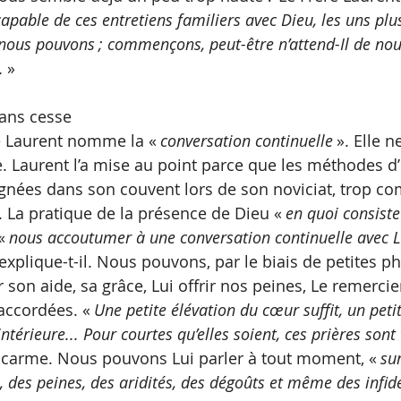
apable de ces entretiens familiers avec Dieu, les uns plus
e nous pouvons ; commençons, peut-être n’attend-Il de nou
. 
»
sans cesse
re Laurent nomme la «
 conversation continuelle 
». Elle 
e. Laurent l’a mise au point parce que les méthodes d’i
eignées dans son couvent lors de son noviciat, trop co
. La pratique de la présence de Dieu « 
en quoi consiste 
«
 nous accoutumer à une conversation continuelle avec L
 explique-t-il. Nous pouvons, par le biais de petites ph
son aide, sa grâce, Lui offrir nos peines, Le remercie
 accordées. «
 Une petite élévation du cœur suffit, un peti
ntérieure... Pour courtes qu’elles soient, ces prières sont
le carme. Nous pouvons Lui parler à tout moment, «
 su
 des peines, des aridités, des dégoûts et même des infidé