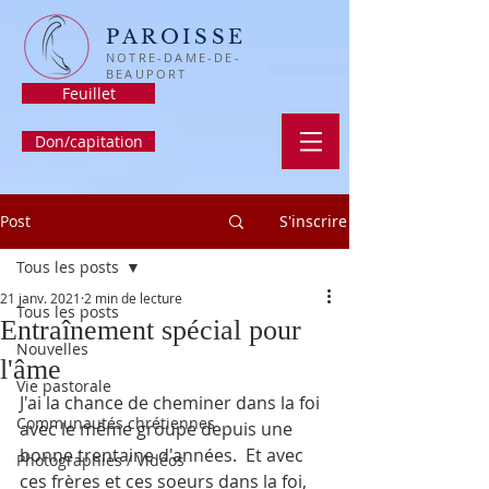
PAROISSE
NOTRE-DAME-DE-
BEAUPORT
Feuillet
Don/capitation
Post
S'inscrire
Tous les posts
21 janv. 2021
2 min de lecture
Tous les posts
Entraînement spécial pour
Nouvelles
l'âme
Vie pastorale
J'ai la chance de cheminer dans la foi 
Communautés chrétiennes
avec le même groupe depuis une 
bonne trentaine d'années.  Et avec 
Photographies / Vidéos
ces frères et ces soeurs dans la foi, 