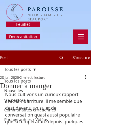
PAROISSE
NOTRE-DAME-DE-
BEAUPORT
Feuillet
Don/capitation
Post
S'inscrire
Tous les posts
28 juil. 2020
2 min de lecture
Tous les posts
Donner à manger
Nouvelles
Nous cultivons un curieux rapport 
Vie pastorale
avec la nourriture. Il me semble que 
c’est devenu un sujet de 
Communautés chrétiennes
conversation quasi aussi populaire 
Photographies / Vidéos
que la température depuis quelques 