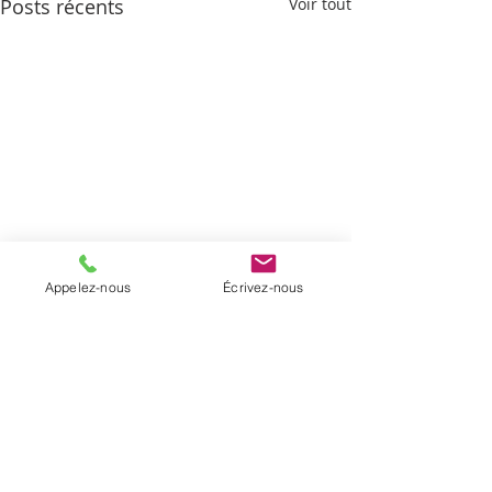
Posts récents
Voir tout
Appelez-nous
Écrivez-nous
Commentaires
Le prix du ciel
Histoires de pêche
Rédigez un commentaire...