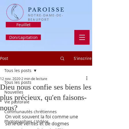
PAROISSE
NOTRE-DAME-DE-
BEAUPORT
Feuillet
Don/capitation
Post
S'inscrire
Tous les posts
12 nov. 2020
2 min de lecture
Tous les posts
Dieu nous confie ses biens les
Nouvelles
plus précieux, qu'en faisons-
Vie pastorale
nous?
Communautés chrétiennes
On voit souvent la foi comme une 
Photographies / Vidéos
série de vérités et de dogmes 