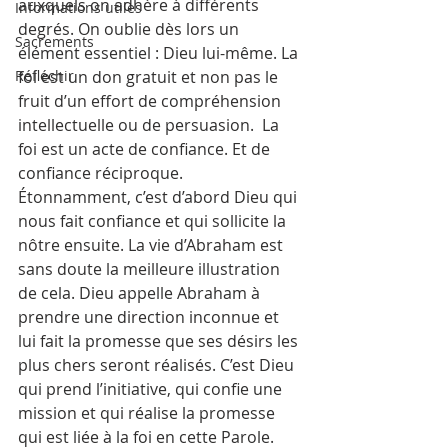
auxquels on adhère à différents 
Informations utiles
degrés. On oublie dès lors un 
Sacrements
élément essentiel : Dieu lui-même. La 
Réfléchir
foi est un don gratuit et non pas le 
fruit d’un effort de compréhension 
intellectuelle ou de persuasion.  La 
foi est un acte de confiance. Et de 
confiance réciproque. 
Étonnamment, c’est d’abord Dieu qui 
nous fait confiance et qui sollicite la 
nôtre ensuite. La vie d’Abraham est 
sans doute la meilleure illustration 
de cela. Dieu appelle Abraham à 
prendre une direction inconnue et 
lui fait la promesse que ses désirs les 
plus chers seront réalisés. C’est Dieu 
qui prend l’initiative, qui confie une 
mission et qui réalise la promesse 
qui est liée à la foi en cette Parole.