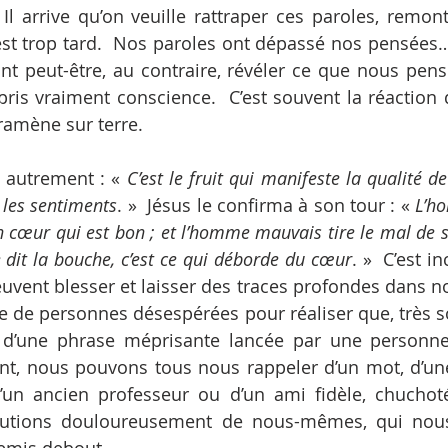
  Il arrive qu’on veuille rattraper ces paroles, remon
 est trop tard.  Nos paroles ont dépassé nos pensées… 
ont peut-être, au contraire, révéler ce que nous pens
pris vraiment conscience.  C’est souvent la réaction d
ramène sur terre.
t autrement : « 
C’est le fruit qui manifeste la qualité de 
 les sentiments
. »  Jésus le confirma à son tour : « 
L’ho
n cœur qui est bon ; et l’homme mauvais tire le mal de s
 dit la bouche, c’est ce qui déborde du cœur
. »  C’est i
uvent blesser et laisser des traces profondes dans nos v
se de personnes désespérées pour réaliser que, très so
d’une phrase méprisante lancée par une personne q
nt, nous pouvons tous nous rappeler d’un mot, d’une
’un ancien professeur ou d’un ami fidèle, chucho
utions douloureusement de nous-mêmes, qui nous