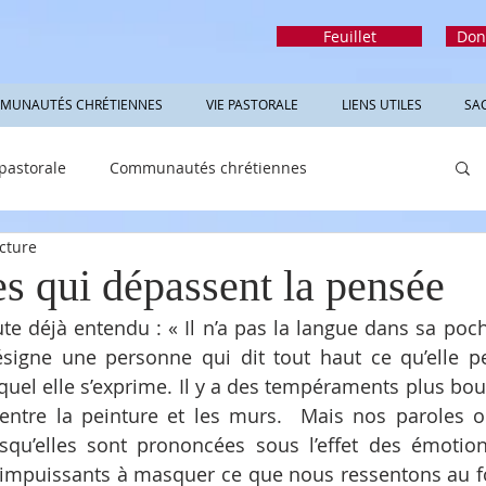
Feuillet
Don
MUNAUTÉS CHRÉTIENNES
VIE PASTORALE
LIENS UTILES
SA
 pastorale
Communautés chrétiennes
cture
rmations utiles
Sacrements
Réfléchir
s qui dépassent la pensée
e déjà entendu : « Il n’a pas la langue dans sa poche!
ésigne une personne qui dit tout haut ce qu’elle p
equel elle s’exprime. Il y a des tempéraments plus bouil
ntre la peinture et les murs.  Mais nos paroles on
squ’elles sont prononcées sous l’effet des émotions
s impuissants à masquer ce que nous ressentons au f