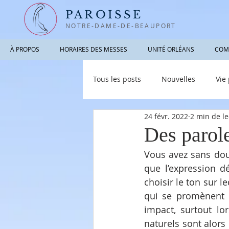
PAROISSE
NOTRE-DAME-DE-BEAUPORT
À PROPOS
HORAIRES DES MESSES
UNITÉ ORLÉANS
COM
Tous les posts
Nouvelles
Vie
24 févr. 2022
2 min de le
Photographies / Vidéos
Info
Des parole
Vous avez sans dout
que l’expression d
choisir le ton sur l
qui se promènent e
impact, surtout lor
naturels sont alor