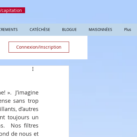
/capitation
CREMENTS
CATÉCHÈSE
BLOGUE
MAISONNÉES
Plus
Connexion/Inscription
 ».  J’imagine 
ense sans trop 
lants, d’autres 
t toujours un 
.  Nos filtres 
ond de nous et 