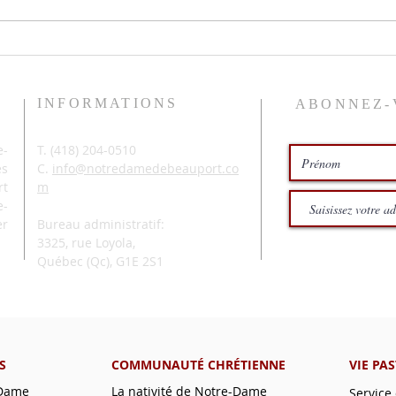
INFORMATIONS
ABONNEZ-
-
T. (
418) 204-0510
és
C.
info@notredamedebeauport.co
rt
m
e-
er
Bureau administratif:
3325, rue Loyola,
Québec (Qc),
G1E 2S1
S
COMMUNAUTÉ CHRÉTIENNE
VIE PA
-Dame
La nativité de Notre-Dame
Service