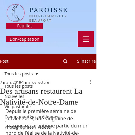
PAROISSE
NOTRE-DAME-DE-
BEAUPORT
Feuillet
Don/capitation
Post
S'inscrire
Tous les posts
7 mars 2019
1 min de lecture
Tous les posts
Des artisans restaurent La
Nouvelles
Nativité-de-Notre-Dame
Vie pastorale
Depuis le première semaine de 
Communautés chrétiennes
janvier 2019, une vingtaine de 
maçons réparent une partie du mur 
Photographies / Vidéos
nord de l'église de la Nativité-de-