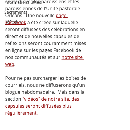
contact avec les paroissiens et les 
Informations utiles
paroissiennes de l'Unité pastorale 
Sacrements
Orléans.  Une nouvelle 
page 
Réfléchir
Facebook
 a été créée sur laquelle 
seront diffusées des célébrations en 
direct et de nouvelles capsules de 
réflexions seront couramment mises 
en ligne sur les pages Facebook de 
nos communautés et sur 
notre site 
web
.
Pour ne pas surcharger les boîtes de 
courriels, nous ne diffuserons qu'un 
blogue hebdomadaire.  Mais dans la 
section 
"vidéos" de notre site, des 
capsules seront diffusées plus 
régulièrement.