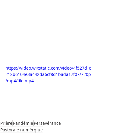
https://video.wixstatic.com/video/4f527d_c
218b6104e3a442da6cf8d1bada17f07/720p
/mp4/file.mp4
Prière
Pandémie
Persévérance
Pastorale numérqiue