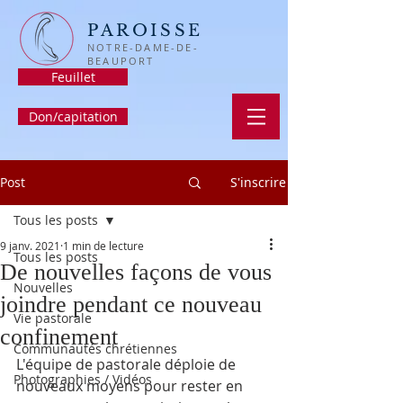
PAROISSE
NOTRE-DAME-DE-
BEAUPORT
Feuillet
Don/capitation
Post
S'inscrire
Tous les posts
9 janv. 2021
1 min de lecture
Tous les posts
De nouvelles façons de vous
Nouvelles
joindre pendant ce nouveau
Vie pastorale
confinement
Communautés chrétiennes
L'équipe de pastorale déploie de 
Photographies / Vidéos
nouveaux moyens pour rester en 