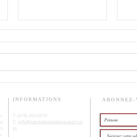
Le pr
Histoires de pêche
INFORMATIONS
ABONNEZ-
-
T. (
418) 204-0510
és
C.
info@notredamedebeauport.co
rt
m
e-