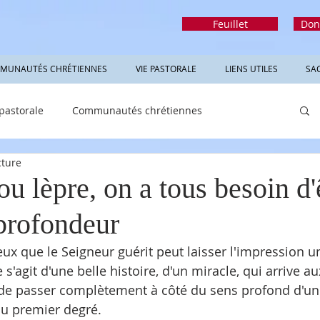
Feuillet
Don
MUNAUTÉS CHRÉTIENNES
VIE PASTORALE
LIENS UTILES
SA
 pastorale
Communautés chrétiennes
cture
rmations utiles
Sacrements
Réfléchir
u lèpre, on a tous besoin d'
 profondeur
eux que le Seigneur guérit peut laisser l'impression u
e s'agit d'une belle histoire, d'un miracle, qui arrive aux
e de passer complètement à côté du sens profond d'une
au premier degré.