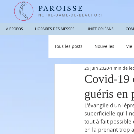
PAROISSE
NOTRE-DAME-DE-BEAUPORT
À PROPOS
HORAIRES DES MESSES
UNITÉ ORLÉANS
COM
Tous les posts
Nouvelles
Vie
26 juin 2020
1 min de le
Photographies / Vidéos
Info
Covid-19 o
guéris en
L'évangile d'un lépr
superficielle qu'il n
tout à fait possibl
en la prenant trop 