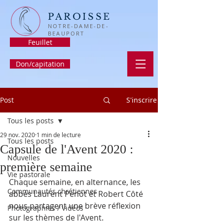
PAROISSE
NOTRE-DAME-DE-
BEAUPORT
Feuillet
Don/capitation
Post
S'inscrire
Tous les posts
29 nov. 2020
1 min de lecture
Tous les posts
Capsule de l'Avent 2020 :
Nouvelles
première semaine
Vie pastorale
Chaque semaine, en alternance, les 
Communautés chrétiennes
abbés Laurent Penot et Robert Côté 
nous partagent une brève réflexion 
Photographies / Vidéos
sur les thèmes de l'Avent.  