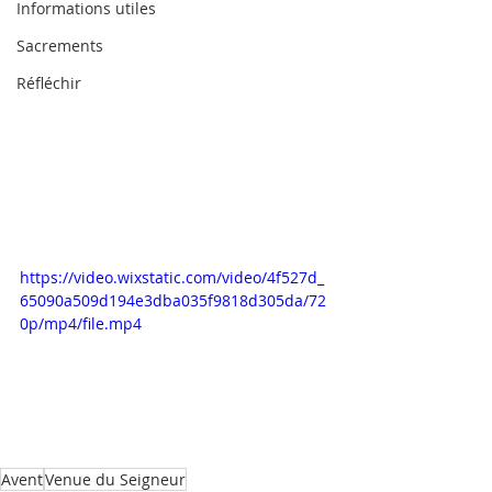
Informations utiles
Sacrements
Réfléchir
https://video.wixstatic.com/video/4f527d_
65090a509d194e3dba035f9818d305da/72
0p/mp4/file.mp4
Avent
Venue du Seigneur