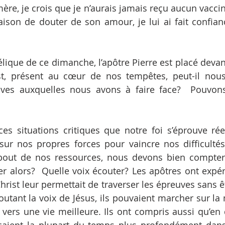
mère, je crois que je n’aurais jamais reçu aucun vacci
aison de douter de son amour, je lui ai fait confia
lique de ce dimanche, l’apôtre Pierre est placé devant
st, présent au cœur de nos tempêtes, peut-il nous
euves auxquelles nous avons à faire face?  Pouvon
ces situations critiques que notre foi s’éprouve ré
ur nos propres forces pour vaincre nos difficultés
ut de nos ressources, nous devons bien compter 
fier alors?  Quelle voix écouter? Les apôtres ont expé
hrist leur permettait de traverser les épreuves sans être
utant la voix de Jésus, ils pouvaient marcher sur la m
vers une vie meilleure. Ils ont compris aussi qu’en 