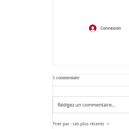
Connexion
1 commentaire
Rédigez un commentaire...
Apaiser les tempêtes
Trier par :
Les plus récents