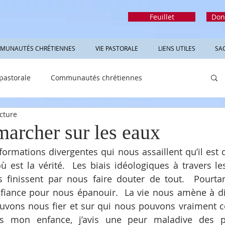
Feuillet
Don
MUNAUTÉS CHRÉTIENNES
VIE PASTORALE
LIENS UTILES
SA
 pastorale
Communautés chrétiennes
cture
rmations utiles
Sacrements
Réfléchir
marcher sur les eaux
nformations divergentes qui nous assaillent qu’il est 
où est la vérité.  Les biais idéologiques à travers les
 finissent par nous faire douter de tout.  Pourtan
fiance pour nous épanouir.  La vie nous amène à dis
ouvons nous fier et sur qui nous pouvons vraiment c
s mon enfance, j’avis une peur maladive des pi