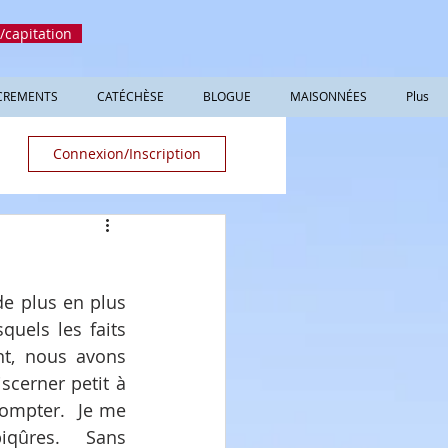
/capitation
CREMENTS
CATÉCHÈSE
BLOGUE
MAISONNÉES
Plus
Connexion/Inscription
de plus en plus 
quels les faits 
t, nous avons 
cerner petit à 
ompter.  Je me 
qûres.  Sans 