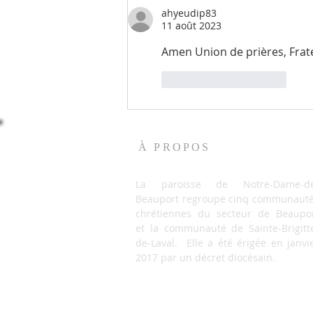
ahyeudip83
11 août 2023
Amen Union de prières, Frat
J'aime
Répondre
À PROPOS
La paroisse de Notre-Dame-de
Beauport regroupe cinq communaut
chrétiennes du secteur de Beaupo
et la communauté de Sainte-Brigitt
de-Laval. Elle a été érigée en janvi
2017 par un décret diocésain.