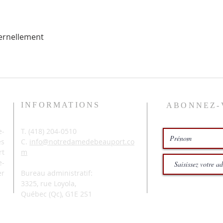
ernellement 
INFORMATIONS
ABONNEZ-
-
T. (
418) 204-0510
és
C.
info@notredamedebeauport.co
rt
m
e-
er
Bureau administratif:
3325, rue Loyola,
Québec (Qc),
G1E 2S1