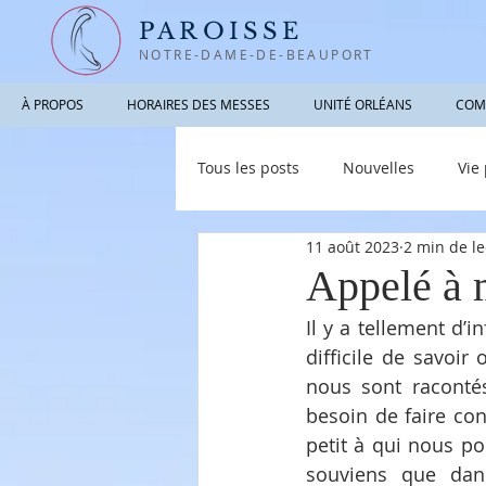
PAROISSE
NOTRE-DAME-DE-BEAUPORT
À PROPOS
HORAIRES DES MESSES
UNITÉ ORLÉANS
COM
Tous les posts
Nouvelles
Vie
11 août 2023
2 min de le
Photographies / Vidéos
Info
Appelé à 
Il y a tellement d’i
difficile de savoir 
nous sont racontés
besoin de faire con
petit à qui nous p
souviens que dan