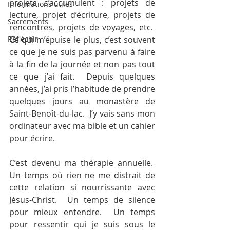
projets s’accumulent : projets de 
Informations utiles
lecture, projet d’écriture, projets de 
Sacrements
rencontres, projets de voyages, etc.  
Réfléchir
Ce qui m’épuise le plus, c’est souvent 
ce que je ne suis pas parvenu à faire 
à la fin de la journée et non pas tout 
ce que j’ai fait.  Depuis quelques 
années, j’ai pris l’habitude de prendre 
quelques jours au monastère de 
Saint-Benoît-du-lac.  J’y vais sans mon 
ordinateur avec ma bible et un cahier 
pour écrire.
C’est devenu ma thérapie annuelle.  
Un temps où rien ne me distrait de 
cette relation si nourrissante avec 
Jésus-Christ.  Un temps de silence 
pour mieux entendre.  Un temps 
pour ressentir qui je suis sous le 