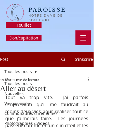
PAROISSE
NOTRE-DAME-DE-
BEAUPORT
Feuillet
Don/capitation
Post
S'inscrire
Tous les posts
19 févr.
1 min de lecture
Tous les posts
Aller au désert
Nouvelles
Tout va trop vite.  J’ai parfois 
Vie pastorale
l’impression qu’il me faudrait au 
moins deux vies pour réaliser tout ce 
Communautés chrétiennes
que j’aimerais faire.  Les journées 
Photographies / Vidéos
passent comme en un clin d’œil et les 