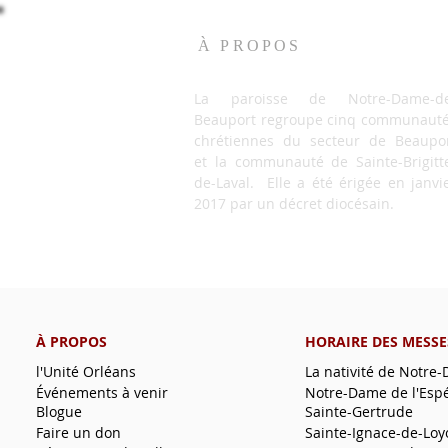
À PROPOS
La paroisse de Notre-Dame-de
Beauport regroupe cinq communaut
chrétiennes du secteur de Beaupo
et la communauté de Sainte-Brigitt
de-Laval. Elle a été érigée en janvi
2017 par un décret diocésain.
À PROPOS
HORAIRE DES MESSE
l'Unité Orléans
La nativité de Notre
Événements à venir
Notre-Dame de l'Esp
Blogue
Sainte-Gertrude
Faire un don
Sainte-Ignace-de-Loy