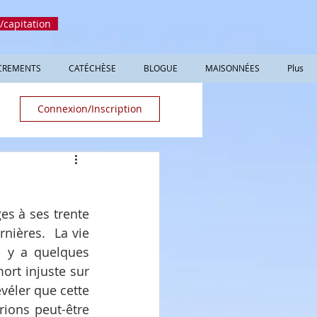
/capitation
CREMENTS
CATÉCHÈSE
BLOGUE
MAISONNÉES
Plus
Connexion/Inscription
es à ses trente 
ières.  La vie 
 y a quelques 
rt injuste sur 
véler que cette 
ions peut-être 