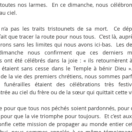
toutes nos larmes.  En ce dimanche, nous célébron
au ciel.
n’a pas les traits tristounets de sa mort.  Ce dépa
fait que tracer la route pour nous tous.  C’est là, aupr
ons sans les limites qui nous avons ici-bas.  Les de
 dimanche nous confirment que ces derniers m
s ont été célébrés dans la joie : « ils retournèrent à
ls étaient sans cesse dans le Temple à bénir Dieu 
s de la vie des premiers chrétiens, nous sommes parf
 funérailles étaient des célébrations très festi
trée au ciel du frère ou de la sœur qui quittait cette v
e pour que tous nos péchés soient pardonnés, pour qu
 pour que la vie triomphe pour toujours.  Et c’est aux
confie cette mission de propager au monde entier cet 