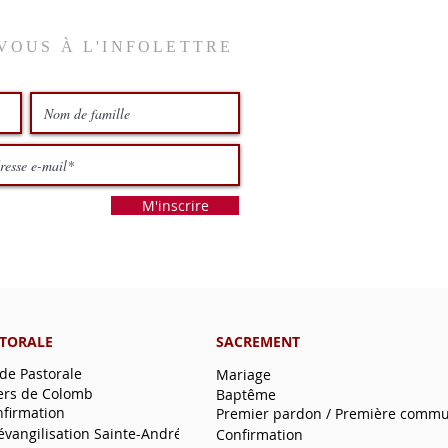
VOUS À L'INFOLETTRE
M'inscrire
STORALE
SACREMENT
 de Pastorale
Mariage
ers de Colomb
Baptême
nfirmation
Premier pardon / Première comm
'évangilisation Sainte-André
Confirmation