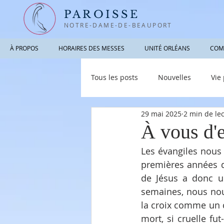
PAROISSE
NOTRE-DAME-DE-BEAUPORT
À PROPOS
HORAIRES DES MESSES
UNITÉ ORLÉANS
COM
Tous les posts
Nouvelles
Vie
29 mai 2025
2 min de le
Photographies / Vidéos
Info
À vous d'e
Les évangiles nous 
premières années de
de Jésus a donc un
semaines, nous nous
la croix comme un c
mort, si cruelle fu