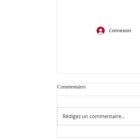
Connexion
Commentaires
Rédigez un commentaire...
Apaiser les tempêtes