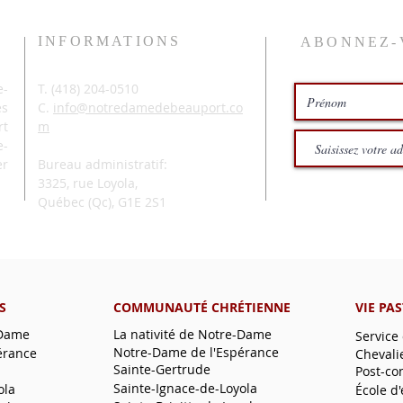
INFORMATIONS
ABONNEZ-
-
T. (
418) 204-0510
és
C.
info@notredamedebeauport.co
rt
m
e-
er
Bureau administratif:
3325, rue Loyola,
Québec (Qc),
G1E 2S1
S
COMMUNAUTÉ CHRÉTIENNE
VIE PA
-Dame
La nativité de Notre-Dame
Service
Notre-Dame de l'Espérance
érance
Chevali
Sainte-Gertrude
Post-co
Sainte-Ignace-de-Loyola
ola
École d