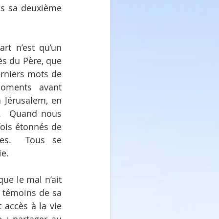
s sa deuxième 
rt n’est qu’un 
ès du Père, que 
rniers mots de 
oments avant 
 Jérusalem, en 
».  Quand nous 
ois étonnés de 
ves.  Tous se 
ie.
e le mal n’ait 
 témoins de sa 
accès à la vie 