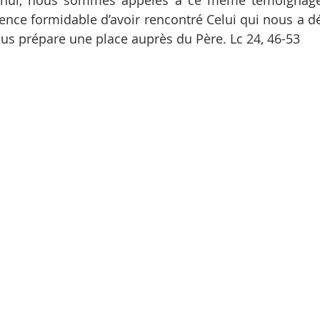
rd’hui, nous sommes appelés à ce même témoignage 
nce formidable d’avoir rencontré Celui qui nous a dél
ous prépare une place auprès du Père. Lc 24, 46-53