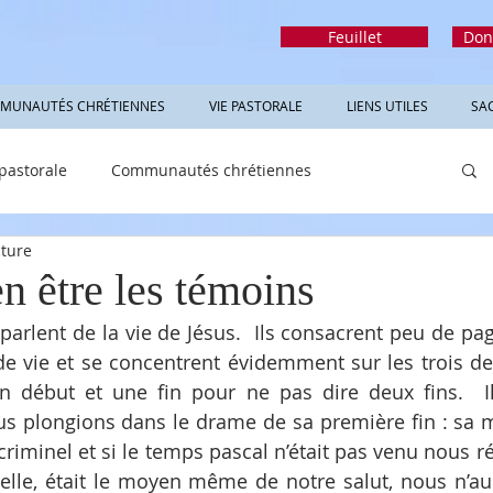
Feuillet
Don
MUNAUTÉS CHRÉTIENNES
VIE PASTORALE
LIENS UTILES
SA
 pastorale
Communautés chrétiennes
cture
rmations utiles
Sacrements
Réfléchir
n être les témoins
parlent de la vie de Jésus.  Ils consacrent peu de pag
 vie et se concentrent évidemment sur les trois dern
 début et une fin pour ne pas dire deux fins.  Il
 plongions dans le drame de sa première fin : sa mo
riminel et si le temps pascal n’était pas venu nous ré
t-elle, était le moyen même de notre salut, nous n’aur