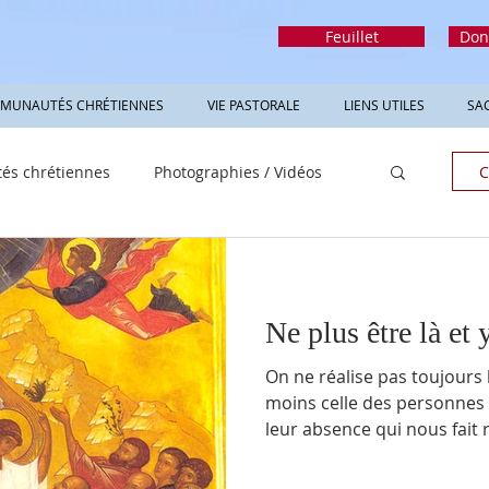
Feuillet
Don
MUNAUTÉS CHRÉTIENNES
VIE PASTORALE
LIENS UTILES
SA
s chrétiennes
Photographies / Vidéos
C
Ne plus être là et 
On ne réalise pas toujours la 
moins celle des personnes que nou
leur absence qui nous fait r
une différence dans notre vie. On s’habitue si vite au b
Quand un enfant quitte la m