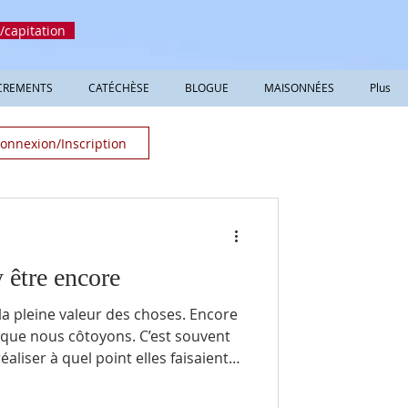
/capitation
CREMENTS
CATÉCHÈSE
BLOGUE
MAISONNÉES
Plus
onnexion/Inscription
y être encore
pleine valeur des choses. Encore
s côtoyons. C’est souvent
éaliser à quel point elles faisaient
onheur.
aison familiale, il arrive que nous