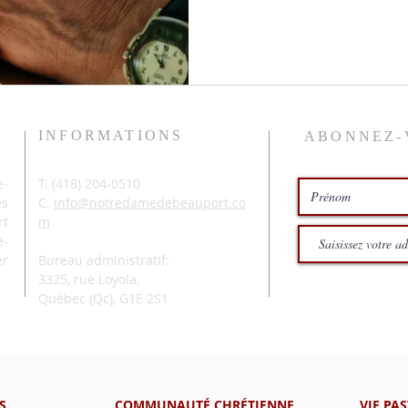
INFORMATIONS
ABONNEZ-
-
T. (
418) 204-0510
és
C.
info@notredamedebeauport.co
rt
m
e-
er
Bureau administratif:
3325, rue Loyola,
Québec (Qc),
G1E 2S1
S
COMMUNAUTÉ CHRÉTIENNE
VIE PA