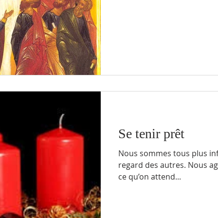
poussions intérieurement un
enfin, il volera de ses propres ailes. Mais q
peine se sont écoulés que 
Se tenir prêt
Nous sommes tous plus inf
regard des autres. Nous agissons très souvent en fonction de
ce qu’on attend...