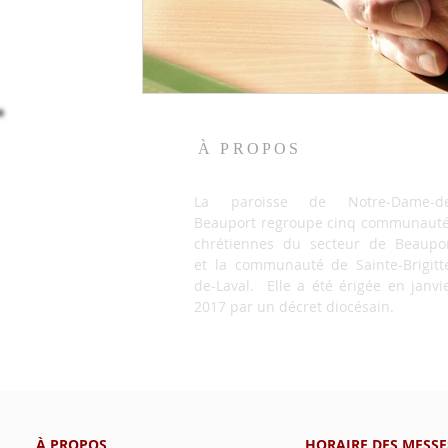
À PROPOS
La paroisse de Notre-Dame-de
Beauport regroupe cinq communaut
chrétiennes du secteur de Beaupo
et la communauté de Sainte-Brigitt
de-Laval. Elle a été érigée en janvi
2017 par un décret diocésain.
À PROPOS
HORAIRE DES MESSE