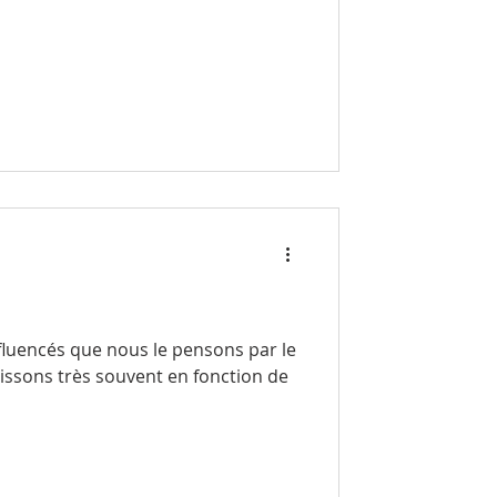
 petit soupir de satisfaction :
uelques jours à
nous pleurons s
luencés que nous le pensons par le